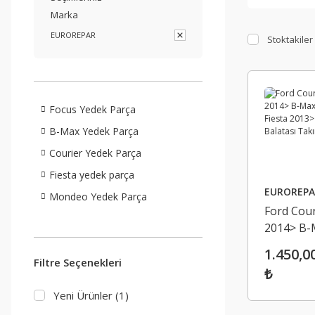
Marka
EUROREPAR
Stoktakiler
Focus Yedek Parça
B-Max Yedek Parça
Courier Yedek Parça
Fiesta yedek parça
EUROREPA
Mondeo Yedek Parça
Ford Cour
2014> B-
2012> Fie
1.450,0
2013> Ön
Filtre Seçenekleri
₺
Balatası 
Yeni Ürünler (1)