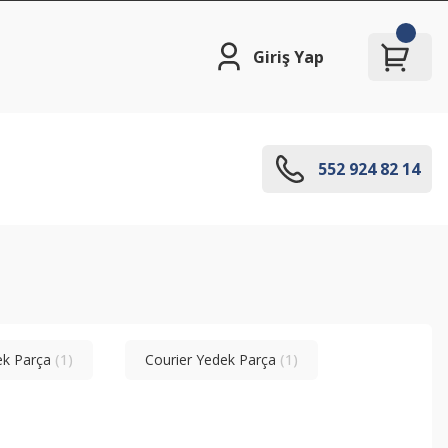
Giriş Yap
552 924 82 14
ek Parça
(1)
Courier Yedek Parça
(1)