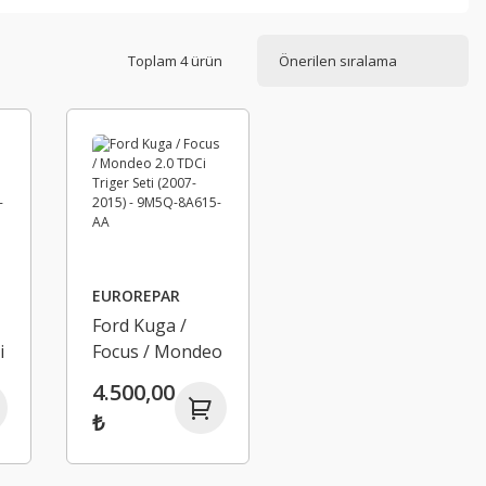
Toplam 4 ürün
EUROREPAR
Ford Kuga /
i
Focus / Mondeo
2.0 TDCi Triger
4.500,00
Seti (2007-2015)
₺
- 9M5Q-8A615-
AA