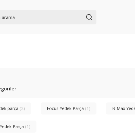
tegoriler
edek parça
(2)
Focus Yedek Parça
(1)
B-Max Yed
Yedek Parça
(1)