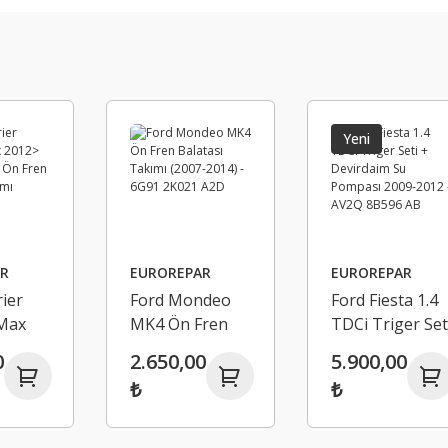
Yeni
R
EUROREPAR
EUROREPAR
ier
Ford Mondeo
Ford Fiesta 1.4
Max
MK4 Ön Fren
TDCi Triger Set
sta
Balatası Takımı
+ Devirdaim Su
0
2.650,00
5.900,00
 Fren
(2007-2014) -
Pompası 2009-
₺
₺
Takımı
6G91 2K021
2012 - AV2Q
A2D
8B596 AB