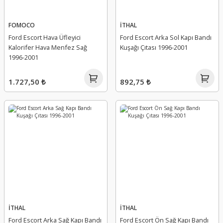
FOMOCO
İTHAL
Ford Escort Hava Üfleyici
Ford Escort Arka Sol Kapı Bandı
Kalorifer Hava Menfez Sağ
Kuşağı Çıtası 1996-2001
1996-2001
1.727,50 ₺
892,75 ₺
İTHAL
İTHAL
Ford Escort Arka Sağ Kapı Bandı
Ford Escort Ön Sağ Kapı Bandı