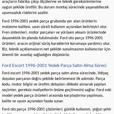
araçların fabrika çıkışı ölçülerine ve teknik gereksinimlerine
uygun şekilde üretilir. Bu durum montaj sürecinde yaşanabilecek
uyumsuzluk risklerini azaltır.
Ford 1996-2001 yedek parça grubunda yer alan ürünlerin
malzeme kalitesi, uzun süreli kullanım açısından belirleyici olur.
Fren sistemleri, motor parçaları ve yürüyen aksam ürünlerinde
dayanıklılık ön planda tutulmalıdır. Ford oto parça 1996-2001
ürünleri, aracın orijinal sürüş karakterini korumaya yardımcı olur.
Biz, teknik açıklamaların net şekilde sunulmasının kullanıcılar için
önemli bir avantaj sağladığını düşünürüz.
Ford Escort 1996-2001 Yedek Parça Satın Alma Süreci
Ford escort 1996-2001 yedek parça satın alma sürecinde, ihtiyaç
duyulan parçanın doğru şekilde belirlenmesi ilk adımdır. Parça
kodu, motor bilgisi ve üretim detayları dikkate alınarak yapılan
seçimler, gereksiz maliyetlerin önüne geçilmesini sağlar. Ford eski
model yedek parça ürünleri arasında karşılaştırma yapılması,
kalite ve uyum açısından fayda sunar.
Ford oto parça 1996-2001 çözümleri; günlük kullanım, yoğun şehir