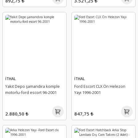
892,75 ₺
3.521,25 ₺
İTHAL
İTHAL
Yakıt Depo şamandıra komple
Ford Escort CLX Ön Helezon
motorlu-ford escort 96-2001
Yayı 1996-2001
2.880,50 ₺
847,75 ₺