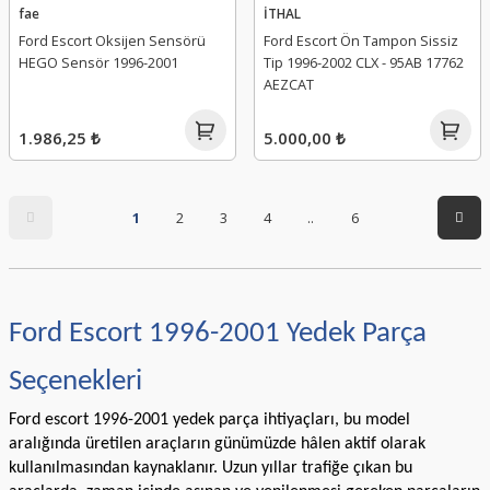
fae
İTHAL
Ford Escort Oksijen Sensörü
Ford Escort Ön Tampon Sissiz
HEGO Sensör 1996-2001
Tip 1996-2002 CLX - 95AB 17762
AEZCAT
1.986,25 ₺
5.000,00 ₺
1
2
3
4
..
6
Ford Escort 1996-2001 Yedek Parça
Seçenekleri
Ford escort 1996-2001 yedek parça ihtiyaçları, bu model
aralığında üretilen araçların günümüzde hâlen aktif olarak
kullanılmasından kaynaklanır. Uzun yıllar trafiğe çıkan bu