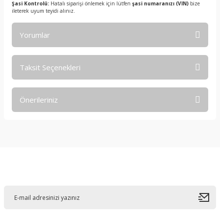
Şasi Kontrolü:
Hatalı siparişi önlemek için lütfen
şasi numaranızı (VIN)
bize
ileterek uyum teyidi alınız.
Yorumlar
Taksit Seçenekleri
Bu ürüne ilk yorumu siz yapın!
Önerileriniz
Yorum Yaz
Bu ürünün fiyat bilgisi, resim, ürün açıklamalarında ve diğer
konularda yetersiz gördüğünüz noktaları öneri formunu
kullanarak tarafımıza iletebilirsiniz.
Görüş ve önerileriniz için teşekkür ederiz.
E-Bültene Kayıt Olun
Ürün resmi kalitesiz, bozuk veya görüntülenemiyor.
Ürün açıklamasında eksik bilgiler bulunuyor.
Ürün bilgilerinde hatalar bulunuyor.
Ürün fiyatı diğer sitelerden daha pahalı.