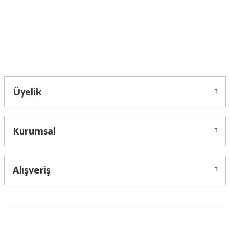
Bu ürüne benzer farklı alternatifler olmalı.
Bahçelievler mah 2088 Sk. NO 31 B Melikgazi/Kayseri "epartsford.com bir
Toprakçı Otomotiv kuruluşudur."
Gönder
Üyelik
Kurumsal
Alışveriş