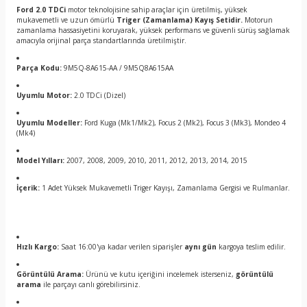
Ford 2.0 TDCi
motor teknolojisine sahip araçlar için üretilmiş, yüksek
mukavemetli ve uzun ömürlü
Triger (Zamanlama) Kayış Setidir.
Motorun
zamanlama hassasiyetini koruyarak, yüksek performans ve güvenli sürüş sağlamak
amacıyla orijinal parça standartlarında üretilmiştir.
Parça Kodu:
9M5Q-8A615-AA / 9M5Q8A615AA
Uyumlu Motor:
2.0 TDCi (Dizel)
Uyumlu Modeller:
Ford Kuga (Mk1/Mk2), Focus 2 (Mk2), Focus 3 (Mk3), Mondeo 4
(Mk4)
Model Yılları:
2007, 2008, 2009, 2010, 2011, 2012, 2013, 2014, 2015
İçerik:
1 Adet Yüksek Mukavemetli Triger Kayışı, Zamanlama Gergisi ve Rulmanlar.
Hızlı Kargo:
Saat 16:00'ya kadar verilen siparişler
aynı gün
kargoya teslim edilir.
Görüntülü Arama:
Ürünü ve kutu içeriğini incelemek isterseniz,
görüntülü
arama
ile parçayı canlı görebilirsiniz.