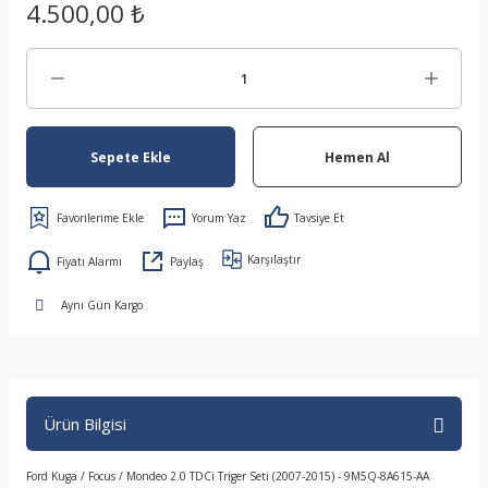
4.500,00 ₺
Sepete Ekle
Hemen Al
Yorum Yaz
Tavsiye Et
Karşılaştır
Fiyatı Alarmı
Paylaş
Aynı Gün Kargo
Ürün Bilgisi
Ford Kuga / Focus / Mondeo 2.0 TDCi Triger Seti (2007-2015) - 9M5Q-8A615-AA