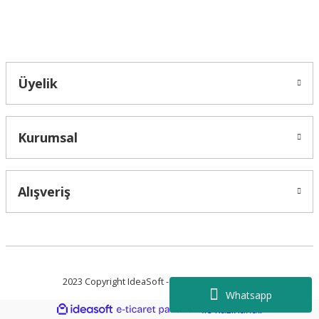
Bahçelievler mah 2088 Sk. NO 31 B Melikgazi/Kayseri "epartsford.com bir
Toprakçı Otomotiv kuruluşudur."
Üyelik
Kurumsal
Alışveriş
2023 Copyright IdeaSoft - Tüm Hakları Saklıdır.
Whatsapp
ideasoft
ile
e-