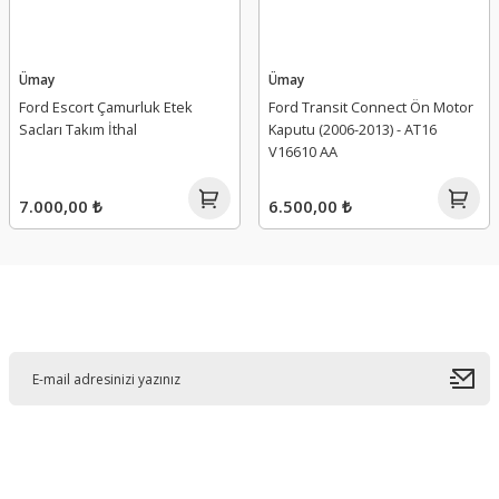
Ümay
Ümay
Ford Escort Çamurluk Etek
Ford Transit Connect Ön Motor
Sacları Takım İthal
Kaputu (2006-2013) - AT16
V16610 AA
7.000,00 ₺
6.500,00 ₺
E-Bültene Kayıt Olun