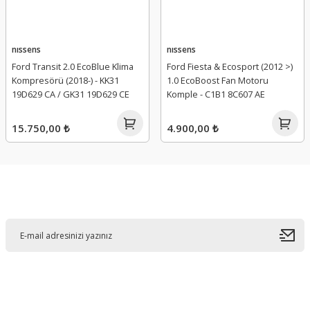
nıssens
nıssens
Ford Transit 2.0 EcoBlue Klima
Ford Fiesta & Ecosport (2012 >)
Kompresörü (2018-) - KK31
1.0 EcoBoost Fan Motoru
19D629 CA / GK31 19D629 CE
Komple - C1B1 8C607 AE
15.750,00 ₺
4.900,00 ₺
E-Bültene Kayıt Olun