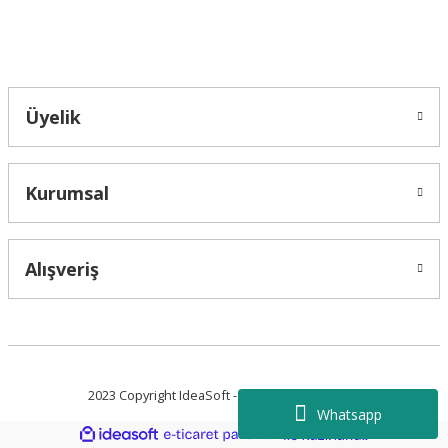
Bahçelievler mah 2088 Sk. NO 31 B Melikgazi/Kayseri "epartsford.com bir
Toprakçı Otomotiv kuruluşudur."
Üyelik
Kurumsal
Alışveriş
2023 Copyright IdeaSoft - Tüm Hakları Saklıdır.
Whatsapp
ideasoft
ile
e-