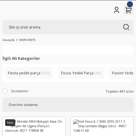
Anasayfa
HMPX-PARTS
İlgili Alt Kategoriler
Fiesta yedek parça
(362)
Focus Yedek Parça
(49)
Fusion Yedek
Stoktakiler
Toplam 447 ürün
Yeni