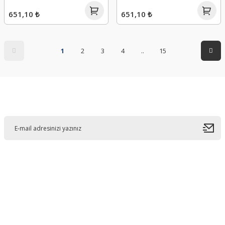
651,10 ₺
651,10 ₺
1
2
3
4
..
15
E-Bültene Kayıt Olun
Bahçelievler mah 2088 Sk. NO 31 B Melikgazi/Kayseri "epartsford.com bir
Toprakçı Otomotiv kuruluşudur."