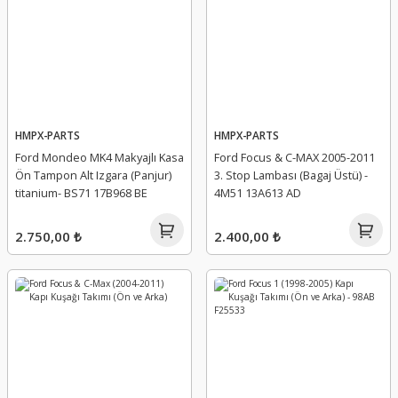
HMPX-PARTS
HMPX-PARTS
Ford Mondeo MK4 Makyajlı Kasa
Ford Focus & C-MAX 2005-2011
Ön Tampon Alt Izgara (Panjur)
3. Stop Lambası (Bagaj Üstü) -
titanium- BS71 17B968 BE
4M51 13A613 AD
2.750,00 ₺
2.400,00 ₺