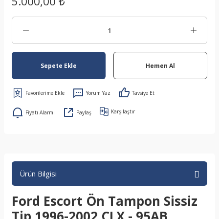
5.000,00 ₺
Sepete Ekle
Hemen Al
Yorum Yaz
Tavsiye Et
Karşılaştır
Fiyatı Alarmı
Paylaş
Ürün Bilgisi
Ford Escort Ön Tampon Sissiz
Tip 1996-2002 CLX - 95AB