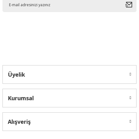
Ürün açıklamasında eksik bilgiler bulunuyor.
Ürün bilgilerinde hatalar bulunuyor.
Ürün fiyatı diğer sitelerden daha pahalı.
Bu ürüne benzer farklı alternatifler olmalı.
Bahçelievler mah 2088 Sk. NO 31 B Melikgazi/Kayseri "epartsford.com bir
Toprakçı Otomotiv kuruluşudur."
Gönder
Üyelik
Kurumsal
Alışveriş