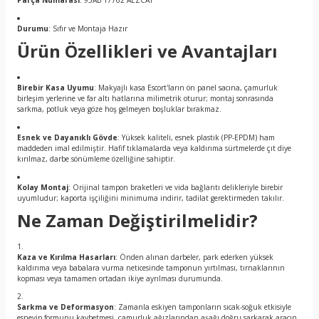
Parça Numarası
: 95AB 17762 AEZCAT
Durumu
: Sıfır ve Montaja Hazır
Ürün Özellikleri ve Avantajları
Birebir Kasa Uyumu
: Makyajlı kasa Escort'ların ön panel sacına, çamurluk
birleşim yerlerine ve far altı hatlarına milimetrik oturur; montaj sonrasında
sarkma, potluk veya göze hoş gelmeyen boşluklar bırakmaz.
Esnek ve Dayanıklı Gövde
: Yüksek kaliteli, esnek plastik (PP-EPDM) ham
maddeden imal edilmiştir. Hafif tıklamalarda veya kaldırıma sürtmelerde çıt diye
kırılmaz, darbe sönümleme özelliğine sahiptir.
Kolay Montaj
: Orijinal tampon braketleri ve vida bağlantı delikleriyle birebir
uyumludur; kaporta işçiliğini minimuma indirir, tadilat gerektirmeden takılır.
Ne Zaman Değiştirilmelidir?
Kaza ve Kırılma Hasarları
: Önden alınan darbeler, park ederken yüksek
kaldırıma veya babalara vurma neticesinde tamponun yırtılması, tırnaklarının
kopması veya tamamen ortadan ikiye ayrılması durumunda.
Sarkma ve Deformasyon
: Zamanla eskiyen tamponların sıcak-soğuk etkisiyle
esneyip formunu kaybetmesi, çamurluk ağızlarından aşağı doğru sarkarak aracın