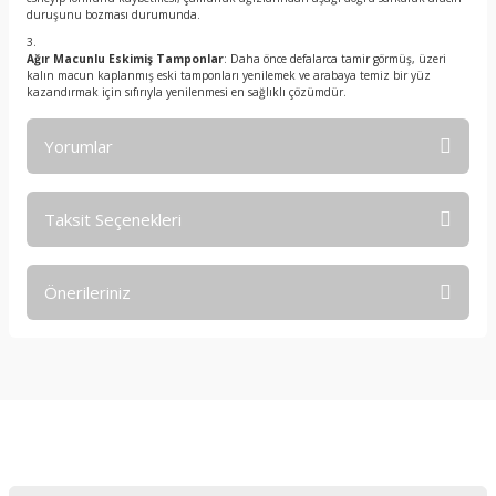
duruşunu bozması durumunda.
Ağır Macunlu Eskimiş Tamponlar
: Daha önce defalarca tamir görmüş, üzeri
kalın macun kaplanmış eski tamponları yenilemek ve arabaya temiz bir yüz
kazandırmak için sıfırıyla yenilenmesi en sağlıklı çözümdür.
Yorumlar
Taksit Seçenekleri
Bu ürüne ilk yorumu siz yapın!
Önerileriniz
Yorum Yaz
Bu ürünün fiyat bilgisi, resim, ürün açıklamalarında ve diğer
konularda yetersiz gördüğünüz noktaları öneri formunu
kullanarak tarafımıza iletebilirsiniz.
Görüş ve önerileriniz için teşekkür ederiz.
E-Bültene Kayıt Olun
Ürün resmi kalitesiz, bozuk veya görüntülenemiyor.