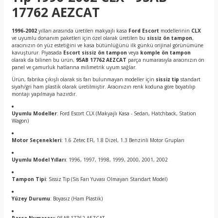
17762 AEZCAT
1996-2002
yılları arasında üretilen makyajlı kasa
Ford Escort
modellerinin
CLX
ve uyumlu donanım paketleri için özel olarak üretilen bu
sissiz ön tampon
,
aracınızın ön yüz estetiğini ve kasa bütünlüğünü ilk günkü orijinal görünümüne
kavuşturur. Piyasada
Escort sissiz ön tampon
veya
komple ön tampon
olarak da bilinen bu ürün,
95AB 17762 AEZCAT
parça numarasıyla aracınızın ön
panel ve çamurluk hatlarına milimetrik uyum sağlar.
Ürün, fabrika çıkışlı olarak sis farı bulunmayan modeller için
sissiz tip
standart
siyah/gri ham plastik olarak üretilmiştir. Aracınızın renk koduna göre boyatılıp
montajı yapılmaya hazırdır.
Uyumlu Modeller
: Ford Escort CLX (Makyajlı Kasa - Sedan, Hatchback, Station
Wagon)
Motor Seçenekleri
: 1.6 Zetec EFI, 1.8 Dizel, 1.3 Benzinli Motor Grupları
Uyumlu Model Yılları
: 1996, 1997, 1998, 1999, 2000, 2001, 2002
Tampon Tipi
: Sissiz Tip (Sis Farı Yuvası Olmayan Standart Model)
Yüzey Durumu
: Boyasız (Ham Plastik)