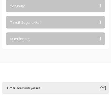
Yorumlar
Taksit Seçenekleri
Bu ürüne ilk yorumu siz yapın!
Önerileriniz
Yorum Yaz
Bu ürünün fiyat bilgisi, resim, ürün açıklamalarında ve diğer
konularda yetersiz gördüğünüz noktaları öneri formunu
kullanarak tarafımıza iletebilirsiniz.
Görüş ve önerileriniz için teşekkür ederiz.
E-Bültene Kayıt Olun
Ürün resmi kalitesiz, bozuk veya görüntülenemiyor.
Ürün açıklamasında eksik bilgiler bulunuyor.
Ürün bilgilerinde hatalar bulunuyor.
Ürün fiyatı diğer sitelerden daha pahalı.
Bu ürüne benzer farklı alternatifler olmalı.