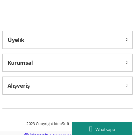
Bahçelievler mah 2088 Sk. NO 31 B Melikgazi/Kayseri "epartsford.com bir
Toprakçı Otomotiv kuruluşudur."
Gönder
Üyelik
Kurumsal
Alışveriş
2023 Copyright IdeaSoft - Tüm Hakları Saklıdır.
Whatsapp