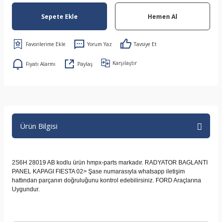
Sepete Ekle
Hemen Al
Yorum Yaz
Tavsiye Et
Karşılaştır
Fiyatı Alarmı
Paylaş
Ürün Bilgisi
2S6H 28019 AB kodlu ürün hmpx-parts markadır. RADYATOR BAGLANTI
PANEL KAPAGI FIESTA 02> Şase numarasıyla whatsapp iletişim
hattından parçanın doğruluğunu kontrol edebilirsiniz. FORD Araçlarına
Uygundur.