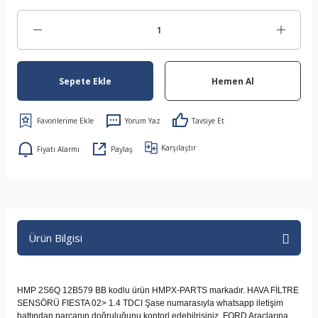
Sepete Ekle
Hemen Al
Yorum Yaz
Tavsiye Et
Karşılaştır
Fiyatı Alarmı
Paylaş
Ürün Bilgisi
HMP 2S6Q 12B579 BB kodlu ürün HMPX-PARTS markadır. HAVA FİLTRE
SENSÖRÜ FIESTA 02> 1.4 TDCI Şase numarasıyla whatsapp iletişim
hattından parçanın doğruluğunu kontorl edebilrisiniz. FORD Araçlarına