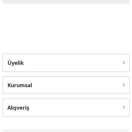
Ürün bilgilerinde hatalar bulunuyor.
Ürün fiyatı diğer sitelerden daha pahalı.
Bu ürüne benzer farklı alternatifler olmalı.
Bahçelievler mah 2088 Sk. NO 31 B Melikgazi/Kayseri "epartsford.com bir
Toprakçı Otomotiv kuruluşudur."
Gönder
Üyelik
Kurumsal
Alışveriş