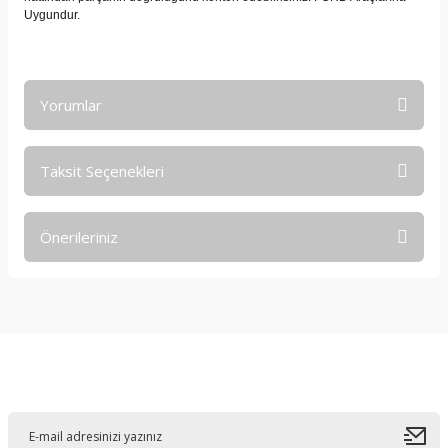
Uygundur.
Yorumlar
Taksit Seçenekleri
Bu ürüne ilk yorumu siz yapın!
Önerileriniz
Yorum Yaz
Bu ürünün fiyat bilgisi, resim, ürün açıklamalarında ve diğer
konularda yetersiz gördüğünüz noktaları öneri formunu
kullanarak tarafımıza iletebilirsiniz.
Görüş ve önerileriniz için teşekkür ederiz.
E-Bültene Kayıt Olun
Ürün resmi kalitesiz, bozuk veya görüntülenemiyor.
Ürün açıklamasında eksik bilgiler bulunuyor.