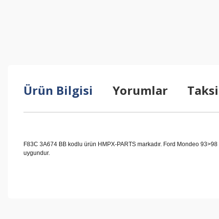
Ürün Bilgisi
Yorumlar
Taksi
F83C 3A674 BB kodlu ürün HMPX-PARTS markadır. Ford Mondeo 93>98 1.6-1
uygundur.
Bu ürünün fiyat bilgisi, resim, ürün açıklamalarında ve diğer konul
Görüş ve önerileriniz için teşekkür ederiz.