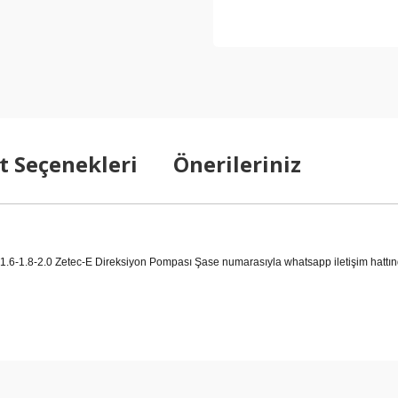
t Seçenekleri
Önerileriniz
.8-2.0 Zetec-E Direksiyon Pompası Şase numarasıyla whatsapp iletişim hattında
arda yetersiz gördüğünüz noktaları öneri formunu kullanarak tarafımıza ilet
Bu ürüne ilk yorumu siz yapın!