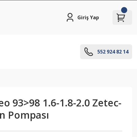
Giriş Yap
552 924 82 14
 93>98 1.6-1.8-2.0 Zetec-
on Pompası