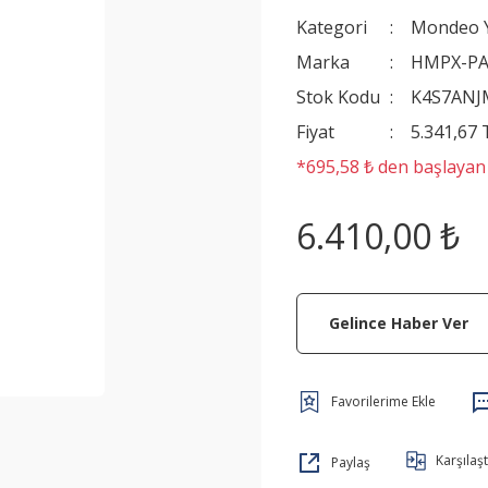
Kategori
Mondeo Y
Marka
HMPX-P
Stok Kodu
K4S7ANJ
Fiyat
5.341,67
*695,58 ₺ den başlayan t
6.410,00 ₺
Gelince Haber Ver
Karşılaşt
Paylaş