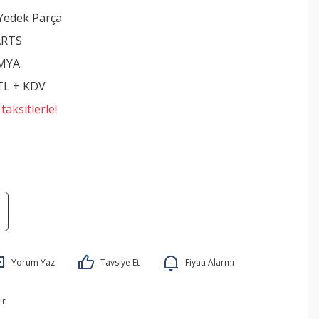
edek Parça
ARTS
MYA
 TL + KDV
aksitlerle!
Yorum Yaz
Tavsiye Et
Fiyatı Alarmı
ır