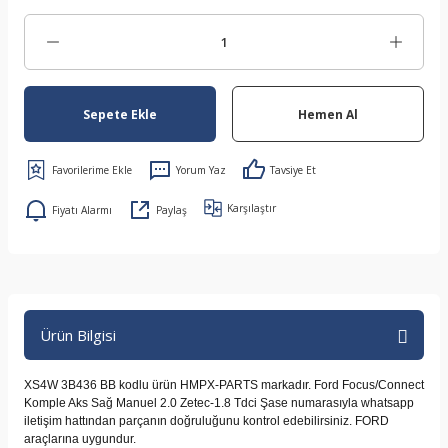
Sepete Ekle
Hemen Al
Yorum Yaz
Tavsiye Et
Karşılaştır
Fiyatı Alarmı
Paylaş
Ürün Bilgisi
XS4W 3B436 BB kodlu ürün HMPX-PARTS markadır. Ford Focus/Connect
Komple Aks Sağ Manuel 2.0 Zetec-1.8 Tdci Şase numarasıyla whatsapp
iletişim hattından parçanın doğruluğunu kontrol edebilirsiniz. FORD
araçlarına uygundur.