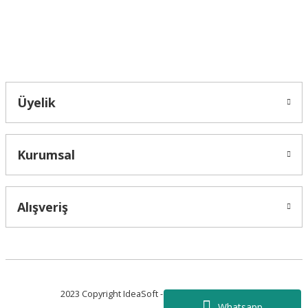
Bahçelievler mah 2088 Sk. NO 31 B Melikgazi/Kayseri "epartsford.com bir
Toprakçı Otomotiv kuruluşudur."
Gönder
Üyelik
Kurumsal
Alışveriş
2023 Copyright IdeaSoft - Tüm Hakları Saklıdır.
Whatsapp