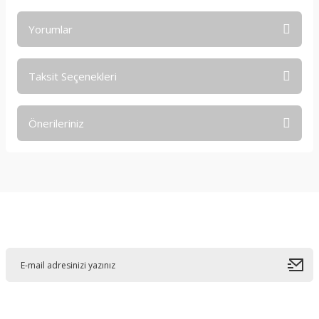
Yorumlar
Taksit Seçenekleri
Bu ürüne ilk yorumu siz yapın!
Önerileriniz
Yorum Yaz
Bu ürünün fiyat bilgisi, resim, ürün açıklamalarında ve diğer
konularda yetersiz gördüğünüz noktaları öneri formunu
kullanarak tarafımıza iletebilirsiniz.
Görüş ve önerileriniz için teşekkür ederiz.
E-Bültene Kayıt Olun
Ürün resmi kalitesiz, bozuk veya görüntülenemiyor.
Ürün açıklamasında eksik bilgiler bulunuyor.
Ürün bilgilerinde hatalar bulunuyor.
Ürün fiyatı diğer sitelerden daha pahalı.
Bu ürüne benzer farklı alternatifler olmalı.