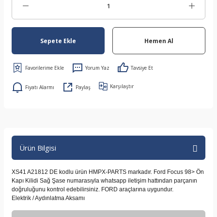
Sepete Ekle
Hemen Al
Yorum Yaz
Tavsiye Et
Karşılaştır
Fiyatı Alarmı
Paylaş
Ürün Bilgisi
XS41 A21812 DE kodlu ürün HMPX-PARTS markadır. Ford Focus 98> Ön
Kapı Kilidi Sağ Şase numarasıyla whatsapp iletişim hattından parçanın
doğruluğunu kontrol edebilirsiniz. FORD araçlarına uygundur.
Elektrik / Aydınlatma Aksamı