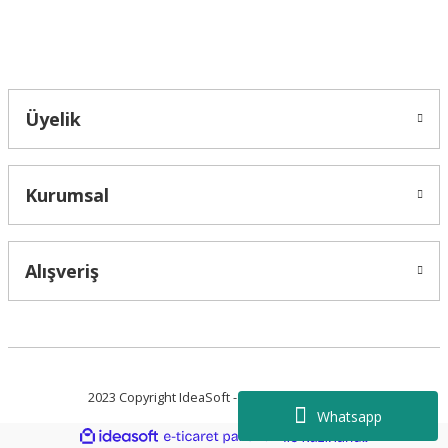
Bahçelievler mah 2088 Sk. NO 31 B Melikgazi/Kayseri "epartsford.com bir
Toprakçı Otomotiv kuruluşudur."
Gönder
Üyelik
Kurumsal
Alışveriş
2023 Copyright IdeaSoft - Tüm Hakları Saklıdır.
Whatsapp
ideasoft
ile
e-