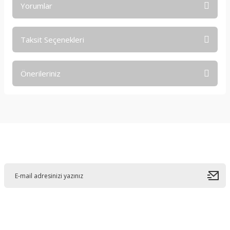
Yorumlar
Taksit Seçenekleri
Bu ürüne ilk yorumu siz yapın!
Önerileriniz
Yorum Yaz
Bu ürünün fiyat bilgisi, resim, ürün açıklamalarında ve diğer
konularda yetersiz gördüğünüz noktaları öneri formunu
kullanarak tarafımıza iletebilirsiniz.
Görüş ve önerileriniz için teşekkür ederiz.
E-Bültene Kayıt Olun
Ürün resmi kalitesiz, bozuk veya görüntülenemiyor.
Ürün açıklamasında eksik bilgiler bulunuyor.
Ürün bilgilerinde hatalar bulunuyor.
Ürün fiyatı diğer sitelerden daha pahalı.
Bu ürüne benzer farklı alternatifler olmalı.