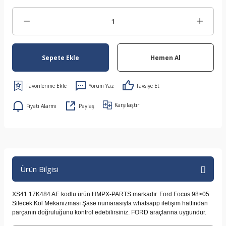
Sepete Ekle
Hemen Al
Yorum Yaz
Tavsiye Et
Karşılaştır
Fiyatı Alarmı
Paylaş
Ürün Bilgisi
XS41 17K484 AE kodlu ürün HMPX-PARTS markadır. Ford Focus 98>05
Silecek Kol Mekanizması Şase numarasıyla whatsapp iletişim hattından
parçanın doğruluğunu kontrol edebilirsiniz. FORD araçlarına uygundur.