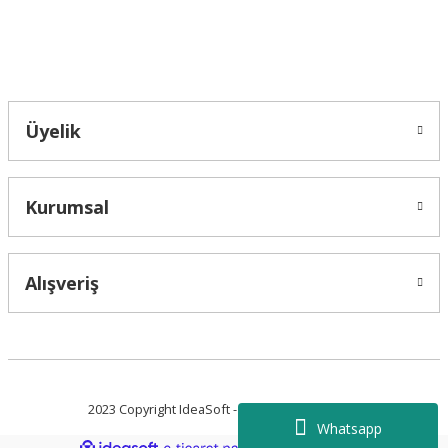
Bahçelievler mah 2088 Sk. NO 31 B Melikgazi/Kayseri "epartsford.com bir
Toprakçı Otomotiv kuruluşudur."
Gönder
Üyelik
Kurumsal
Alışveriş
2023 Copyright IdeaSoft - Tüm Hakları Saklıdır.
Whatsapp
ideasoft
ile