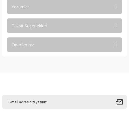
Yorumlar
Taksit Seçenekleri
Bu ürüne ilk yorumu siz yapın!
Önerileriniz
Yorum Yaz
Bu ürünün fiyat bilgisi, resim, ürün açıklamalarında ve diğer
konularda yetersiz gördüğünüz noktaları öneri formunu
kullanarak tarafımıza iletebilirsiniz.
Görüş ve önerileriniz için teşekkür ederiz.
E-Bültene Kayıt Olun
Ürün resmi kalitesiz, bozuk veya görüntülenemiyor.
Ürün açıklamasında eksik bilgiler bulunuyor.
Ürün bilgilerinde hatalar bulunuyor.
Ürün fiyatı diğer sitelerden daha pahalı.
Bu ürüne benzer farklı alternatifler olmalı.