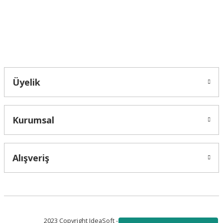
Bu ürüne benzer farklı alternatifler olmalı.
Bahçelievler mah 2088 Sk. NO 31 B Melikgazi/Kayseri "epartsford.com bir
Toprakçı Otomotiv kuruluşudur."
Gönder
Üyelik
Kurumsal
Alışveriş
2023 Copyright IdeaSoft - Tüm Hakları Saklıdır.