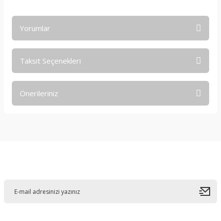
Yorumlar
Taksit Seçenekleri
Bu ürüne ilk yorumu siz yapın!
Önerileriniz
Yorum Yaz
Bu ürünün fiyat bilgisi, resim, ürün açıklamalarında ve diğer
konularda yetersiz gördüğünüz noktaları öneri formunu
kullanarak tarafımıza iletebilirsiniz.
Görüş ve önerileriniz için teşekkür ederiz.
E-Bültene Kayıt Olun
Ürün resmi kalitesiz, bozuk veya görüntülenemiyor.
Ürün açıklamasında eksik bilgiler bulunuyor.
Ürün bilgilerinde hatalar bulunuyor.
Ürün fiyatı diğer sitelerden daha pahalı.