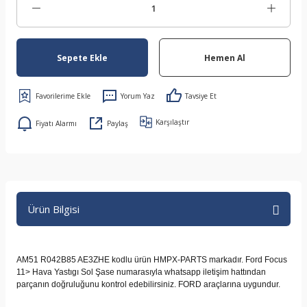
Sepete Ekle
Hemen Al
Yorum Yaz
Tavsiye Et
Karşılaştır
Fiyatı Alarmı
Paylaş
Ürün Bilgisi
AM51 R042B85 AE3ZHE kodlu ürün HMPX-PARTS markadır. Ford Focus
11> Hava Yastıgı Sol Şase numarasıyla whatsapp iletişim hattından
parçanın doğruluğunu kontrol edebilirsiniz. FORD araçlarına uygundur.