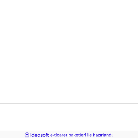
Yeni Üyelik
Gönder
Üye Girişi
Şifremi Unuttum
ile
ideasoft
e-