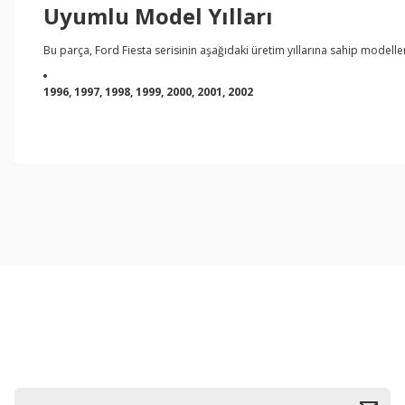
Uyumlu Model Yılları
Bu parça, Ford Fiesta serisinin aşağıdaki üretim yıllarına sahip modelle
1996, 1997, 1998, 1999, 2000, 2001, 2002
Bu ürünün fiyat bilgisi, resim, ürün açıklamalarında ve diğer konul
Görüş ve önerileriniz için teşekkür ederiz.
Ürün resmi kalitesiz, bozuk veya görüntülenemiyor.
Ürün açıklamasında eksik bilgiler bulunuyor.
Ürün bilgilerinde hatalar bulunuyor.
Ürün fiyatı diğer sitelerden daha pahalı.
Bu ürüne benzer farklı alternatifler olmalı.
E-Bültene Kayıt Olun