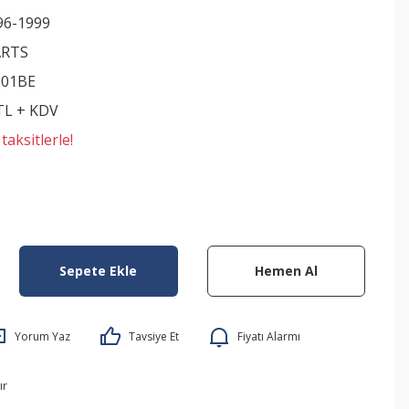
996-1999
ARTS
201BE
 TL + KDV
aksitlerle!
Sepete Ekle
Hemen Al
Yorum Yaz
Tavsiye Et
Fiyatı Alarmı
ır