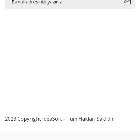
Bahçelievler mah 2088 Sk. NO 31 B Melikgazi/Kayseri
"epartsford.com bir Toprakçı Otomotiv kuruluşudur."
2023 Copyright IdeaSoft - Tüm Hakları Saklıdır.