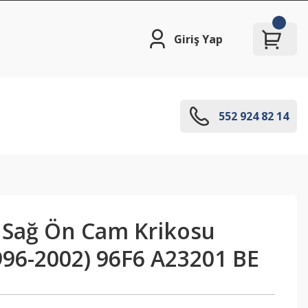
Giriş Yap
552 924 82 14
a Sağ Ön Cam Krikosu
996-2002) 96F6 A23201 BE