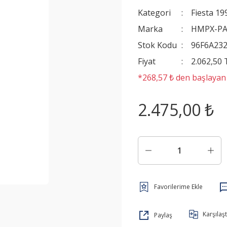
Kategori
Fiesta 1
Marka
HMPX-P
Stok Kodu
96F6A23
Fiyat
2.062,50
*268,57 ₺ den başlayan t
2.475,00 ₺
Karşılaşt
Paylaş