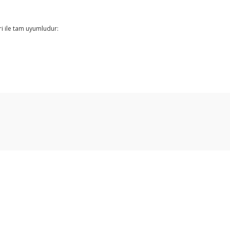
ri ile tam uyumludur:
arda yetersiz gördüğünüz noktaları öneri formunu kullanarak tarafımıza ilet
Bu ürüne ilk yorumu siz yapın!
Yorum Yaz
Üyelik