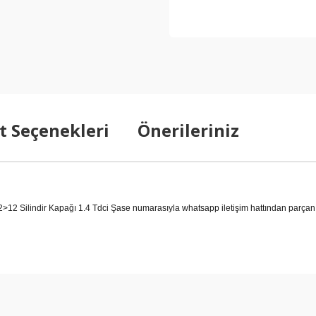
t Seçenekleri
Önerileriniz
 Silindir Kapağı 1.4 Tdci Şase numarasıyla whatsapp iletişim hattından parçanın
arda yetersiz gördüğünüz noktaları öneri formunu kullanarak tarafımıza ilet
Bu ürüne ilk yorumu siz yapın!