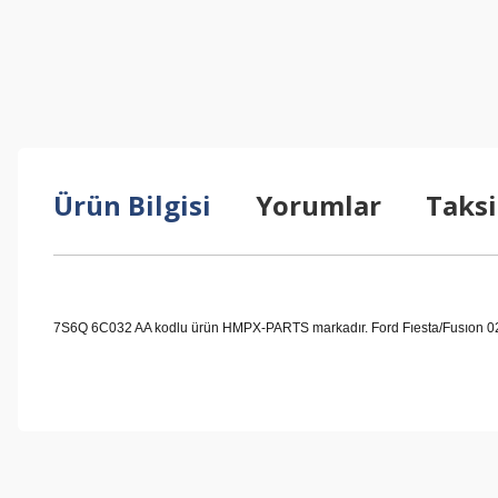
Ürün Bilgisi
Yorumlar
Taksi
7S6Q 6C032 AA kodlu ürün HMPX-PARTS markadır. Ford Fıesta/Fusıon 02>12
Bu ürünün fiyat bilgisi, resim, ürün açıklamalarında ve diğer konul
Görüş ve önerileriniz için teşekkür ederiz.
Ürün resmi kalitesiz, bozuk veya görüntülenemiyor.