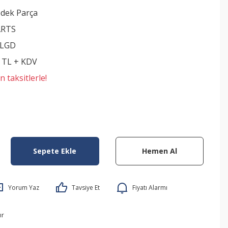
edek Parça
ARTS
CLGD
7 TL + KDV
 taksitlerle!
Sepete Ekle
Hemen Al
Yorum Yaz
Tavsiye Et
Fiyatı Alarmı
ır