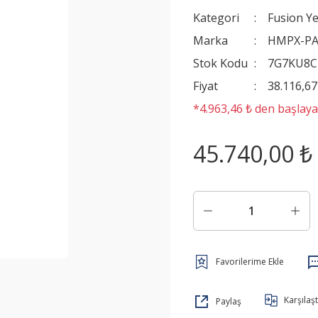
Kategori
Fusion Y
Marka
HMPX-P
Stok Kodu
7G7KU8
Fiyat
38.116,6
*4.963,46 ₺ den başlayan
45.740,00 ₺
Karşılaşt
Paylaş