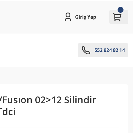
Giriş Yap
552 924 82 14
/Fusıon 02>12 Silindir
Tdci