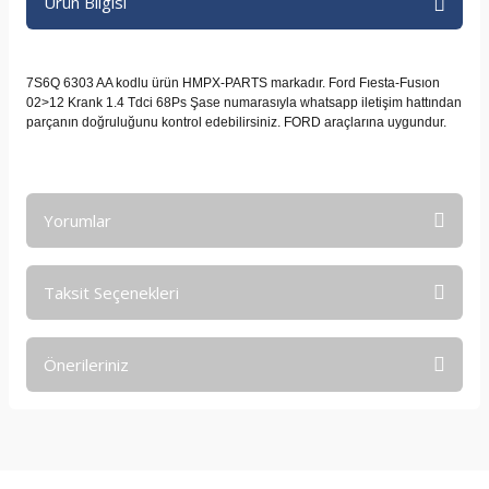
Ürün Bilgisi
7S6Q 6303 AA kodlu ürün HMPX-PARTS markadır. Ford Fıesta-Fusıon
02>12 Krank 1.4 Tdci 68Ps Şase numarasıyla whatsapp iletişim hattından
parçanın doğruluğunu kontrol edebilirsiniz. FORD araçlarına uygundur.
Yorumlar
Taksit Seçenekleri
Bu ürüne ilk yorumu siz yapın!
Önerileriniz
Yorum Yaz
Bu ürünün fiyat bilgisi, resim, ürün açıklamalarında ve diğer
konularda yetersiz gördüğünüz noktaları öneri formunu
kullanarak tarafımıza iletebilirsiniz.
Görüş ve önerileriniz için teşekkür ederiz.