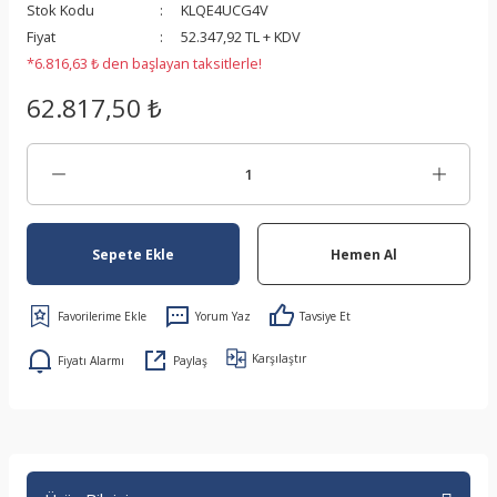
Sistemi
Stok Kodu
KLQE4UCG4V
Fiyat
52.347,92 TL + KDV
*6.816,63 ₺ den başlayan taksitlerle!
62.817,50 ₺
Sepete Ekle
Hemen Al
Yorum Yaz
Tavsiye Et
Karşılaştır
Fiyatı Alarmı
Paylaş