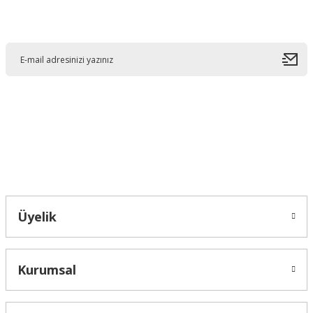
E-Bültene Kayıt Olun
Ürün resmi kalitesiz, bozuk veya görüntülenemiyor.
Ürün açıklamasında eksik bilgiler bulunuyor.
Ürün bilgilerinde hatalar bulunuyor.
Ürün fiyatı diğer sitelerden daha pahalı.
Bu ürüne benzer farklı alternatifler olmalı.
Bahçelievler mah 2088 Sk. NO 31 B Melikgazi/Kayseri "epartsford.com bir
Toprakçı Otomotiv kuruluşudur."
Gönder
Üyelik
Kurumsal