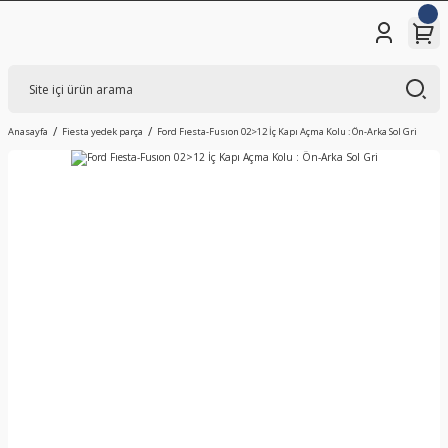
Anasayfa
Fiesta yedek parça
Ford Fıesta-Fusıon 02>12 İç Kapı Açma Kolu : Ön-Arka Sol Gri