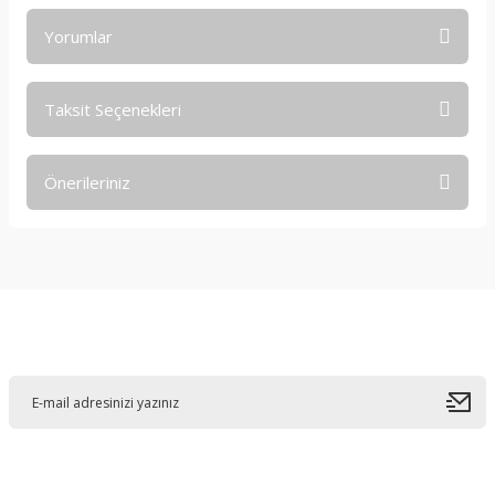
Yorumlar
Taksit Seçenekleri
Bu ürüne ilk yorumu siz yapın!
Önerileriniz
Yorum Yaz
Bu ürünün fiyat bilgisi, resim, ürün açıklamalarında ve diğer
konularda yetersiz gördüğünüz noktaları öneri formunu
kullanarak tarafımıza iletebilirsiniz.
Görüş ve önerileriniz için teşekkür ederiz.
E-Bültene Kayıt Olun
Ürün resmi kalitesiz, bozuk veya görüntülenemiyor.
Ürün açıklamasında eksik bilgiler bulunuyor.
Ürün bilgilerinde hatalar bulunuyor.
Ürün fiyatı diğer sitelerden daha pahalı.
Bu ürüne benzer farklı alternatifler olmalı.