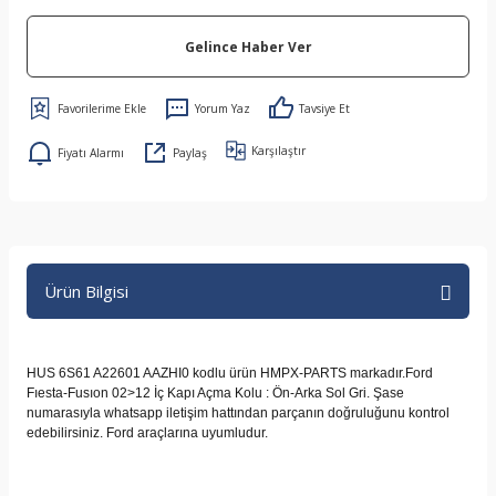
Gelince Haber Ver
Yorum Yaz
Tavsiye Et
Karşılaştır
Fiyatı Alarmı
Paylaş
Ürün Bilgisi
HUS 6S61 A22601 AAZHI0 kodlu ürün HMPX-PARTS markadır.Ford
Fıesta-Fusıon 02>12 İç Kapı Açma Kolu : Ön-Arka Sol Gri. Şase
numarasıyla whatsapp iletişim hattından parçanın doğruluğunu kontrol
edebilirsiniz. Ford araçlarına uyumludur.