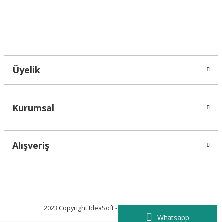
Bahçelievler mah 2088 Sk. NO 31 B Melikgazi/Kayseri "epartsford.com bir
Toprakçı Otomotiv kuruluşudur."
Gönder
Üyelik
Kurumsal
Alışveriş
2023 Copyright IdeaSoft - Tüm Hakları Saklıdır.
Whatsapp