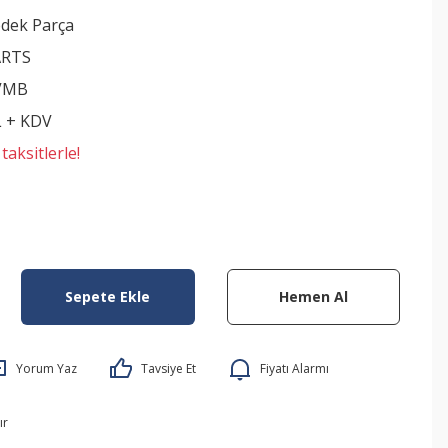
edek Parça
ARTS
VMB
L + KDV
aksitlerle!
Sepete Ekle
Hemen Al
Yorum Yaz
Tavsiye Et
Fiyatı Alarmı
ır