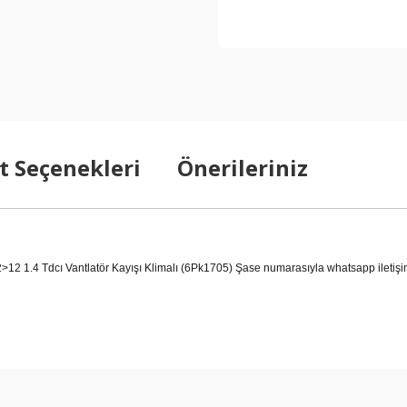
t Seçenekleri
Önerileriniz
1.4 Tdcı Vantlatör Kayışı Klimalı (6Pk1705) Şase numarasıyla whatsapp iletişim 
arda yetersiz gördüğünüz noktaları öneri formunu kullanarak tarafımıza ilet
Bu ürüne ilk yorumu siz yapın!