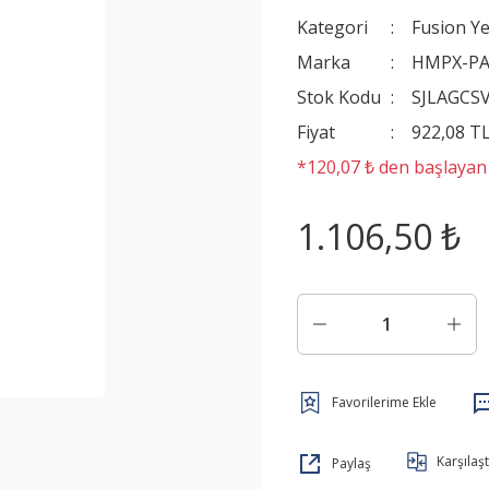
Kategori
Fusion Y
Marka
HMPX-P
Stok Kodu
SJLAGCS
Fiyat
922,08 T
*120,07 ₺ den başlayan t
1.106,50 ₺
Karşılaşt
Paylaş