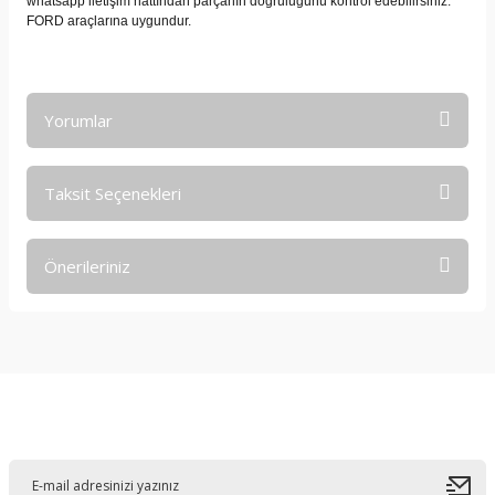
whatsapp iletişim hattından parçanın doğruluğunu kontrol edebilirsiniz.
FORD araçlarına uygundur.
Yorumlar
Taksit Seçenekleri
Bu ürüne ilk yorumu siz yapın!
Önerileriniz
Yorum Yaz
Bu ürünün fiyat bilgisi, resim, ürün açıklamalarında ve diğer
konularda yetersiz gördüğünüz noktaları öneri formunu
kullanarak tarafımıza iletebilirsiniz.
Görüş ve önerileriniz için teşekkür ederiz.
E-Bültene Kayıt Olun
Ürün resmi kalitesiz, bozuk veya görüntülenemiyor.
Ürün açıklamasında eksik bilgiler bulunuyor.