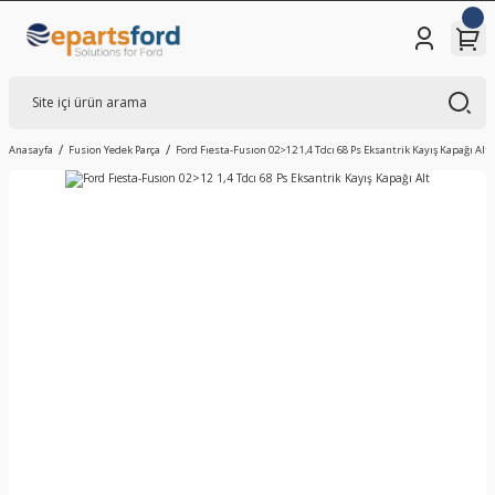
Anasayfa
Fusion Yedek Parça
Ford Fıesta-Fusıon 02>12 1,4 Tdcı 68 Ps Eksantrik Kayış Kapağı Alt