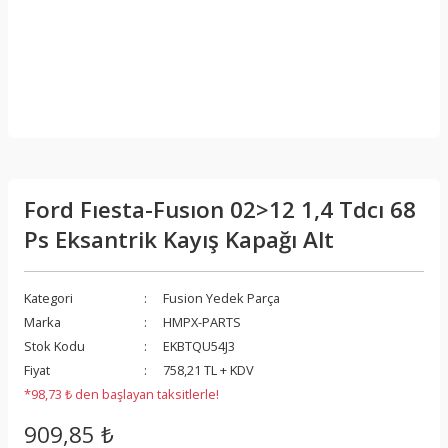
Ford Fıesta-Fusıon 02>12 1,4 Tdcı 68
Ps Eksantrik Kayış Kapağı Alt
Kategori
Fusion Yedek Parça
Marka
HMPX-PARTS
Stok Kodu
EKBTQU54J3
Fiyat
758,21 TL + KDV
*98,73 ₺ den başlayan taksitlerle!
909,85 ₺