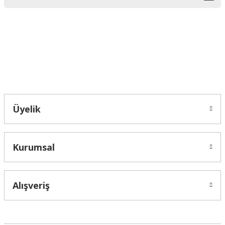
Ürün bilgilerinde hatalar bulunuyor.
Ürün fiyatı diğer sitelerden daha pahalı.
Bu ürüne benzer farklı alternatifler olmalı.
Bahçelievler mah 2088 Sk. NO 31 B Melikgazi/Kayseri "epartsford.com bir
Toprakçı Otomotiv kuruluşudur."
Gönder
Üyelik
Kurumsal
Alışveriş