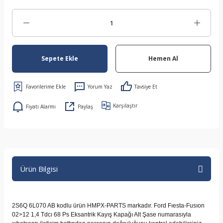
Sepete Ekle
Hemen Al
Yorum Yaz
Tavsiye Et
Karşılaştır
Fiyatı Alarmı
Paylaş
Ürün Bilgisi
2S6Q 6L070 AB kodlu ürün HMPX-PARTS markadır. Ford Fıesta-Fusıon
02>12 1,4 Tdcı 68 Ps Eksantrik Kayış Kapağı Alt Şase numarasıyla