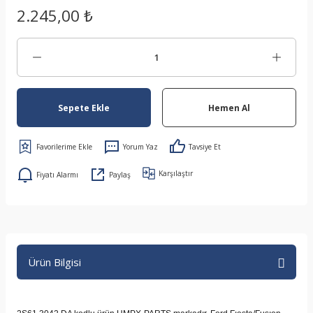
2.245,00 ₺
Sepete Ekle
Hemen Al
Yorum Yaz
Tavsiye Et
Karşılaştır
Fiyatı Alarmı
Paylaş
Ürün Bilgisi