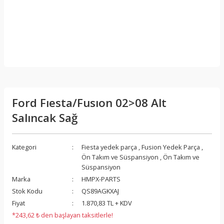
Ford Fıesta/Fusıon 02>08 Alt
Salıncak Sağ
Kategori
Fiesta yedek parça
,
Fusion Yedek Parça
,
Ön Takım ve Süspansiyon
,
Ön Takım ve
Süspansiyon
Marka
HMPX-PARTS
Stok Kodu
QS89AGKXAJ
Fiyat
1.870,83 TL + KDV
*243,62 ₺ den başlayan taksitlerle!