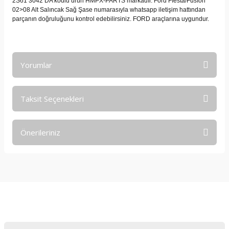
2S61 3042 DA kodlu ürün HMPX-PARTS markadır. Ford Fıesta/Fusıon
02>08 Alt Salıncak Sağ Şase numarasıyla whatsapp iletişim hattından
parçanın doğruluğunu kontrol edebilirsiniz. FORD araçlarına uygundur.
Yorumlar
Taksit Seçenekleri
Bu ürüne ilk yorumu siz yapın!
Önerileriniz
Yorum Yaz
Bu ürünün fiyat bilgisi, resim, ürün açıklamalarında ve diğer
konularda yetersiz gördüğünüz noktaları öneri formunu
kullanarak tarafımıza iletebilirsiniz.
Görüş ve önerileriniz için teşekkür ederiz.
E-Bültene Kayıt Olun
Ürün resmi kalitesiz, bozuk veya görüntülenemiyor.
Ürün açıklamasında eksik bilgiler bulunuyor.