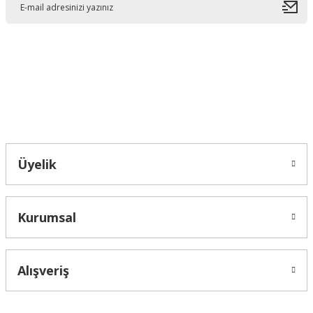
Ürün bilgilerinde hatalar bulunuyor.
Ürün fiyatı diğer sitelerden daha pahalı.
Bu ürüne benzer farklı alternatifler olmalı.
Bahçelievler mah 2088 Sk. NO 31 B Melikgazi/Kayseri "epartsford.com bir
Toprakçı Otomotiv kuruluşudur."
Gönder
Üyelik
Kurumsal
Alışveriş