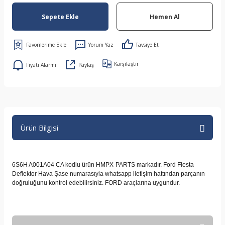
Sepete Ekle
Hemen Al
Yorum Yaz
Tavsiye Et
Karşılaştır
Fiyatı Alarmı
Paylaş
Ürün Bilgisi
6S6H A001A04 CA kodlu ürün HMPX-PARTS markadır. Ford Fiesta
Deflektor Hava Şase numarasıyla whatsapp iletişim hattından parçanın
doğruluğunu kontrol edebilirsiniz. FORD araçlarına uygundur.