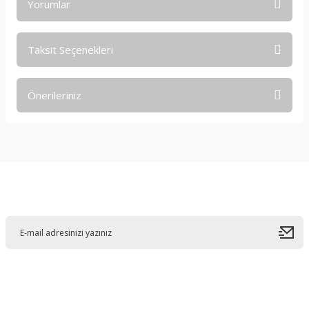
Yorumlar
Taksit Seçenekleri
Bu ürüne ilk yorumu siz yapın!
Önerileriniz
Yorum Yaz
Bu ürünün fiyat bilgisi, resim, ürün açıklamalarında ve diğer
konularda yetersiz gördüğünüz noktaları öneri formunu
kullanarak tarafımıza iletebilirsiniz.
Görüş ve önerileriniz için teşekkür ederiz.
E-Bültene Kayıt Olun
Ürün resmi kalitesiz, bozuk veya görüntülenemiyor.
Ürün açıklamasında eksik bilgiler bulunuyor.
Ürün bilgilerinde hatalar bulunuyor.
Ürün fiyatı diğer sitelerden daha pahalı.
Bu ürüne benzer farklı alternatifler olmalı.
Bahçelievler mah 2088 Sk. NO 31 B Melikgazi/Kayseri "epartsford.com bir