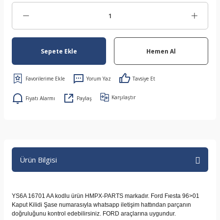
Sepete Ekle
Hemen Al
Yorum Yaz
Tavsiye Et
Karşılaştır
Fiyatı Alarmı
Paylaş
Ürün Bilgisi
YS6A 16701 AA kodlu ürün HMPX-PARTS markadır. Ford Fıesta 96>01
Kaput Kilidi Şase numarasıyla whatsapp iletişim hattından parçanın
doğruluğunu kontrol edebilirsiniz. FORD araçlarına uygundur.