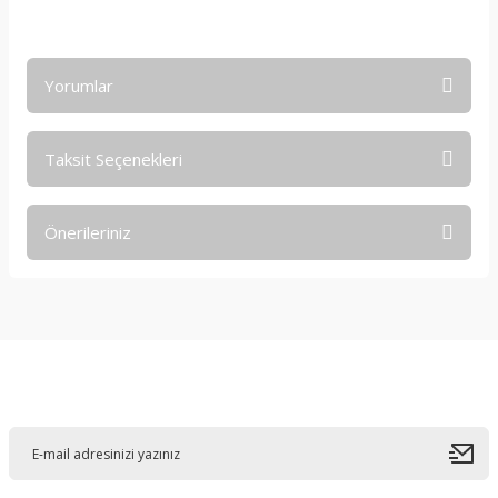
Yorumlar
Taksit Seçenekleri
Bu ürüne ilk yorumu siz yapın!
Önerileriniz
Yorum Yaz
Bu ürünün fiyat bilgisi, resim, ürün açıklamalarında ve diğer
konularda yetersiz gördüğünüz noktaları öneri formunu
kullanarak tarafımıza iletebilirsiniz.
Görüş ve önerileriniz için teşekkür ederiz.
E-Bültene Kayıt Olun
Ürün resmi kalitesiz, bozuk veya görüntülenemiyor.
Ürün açıklamasında eksik bilgiler bulunuyor.
Ürün bilgilerinde hatalar bulunuyor.