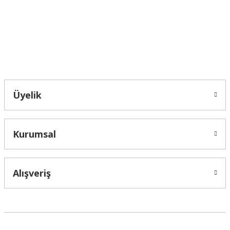
Ürün fiyatı diğer sitelerden daha pahalı.
Bu ürüne benzer farklı alternatifler olmalı.
Bahçelievler mah 2088 Sk. NO 31 B Melikgazi/Kayseri "epartsford.com bir
Toprakçı Otomotiv kuruluşudur."
Gönder
Üyelik
Kurumsal
Alışveriş