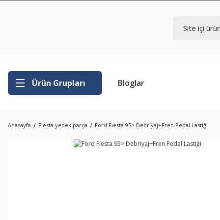
Ürün Grupları
Bloglar
Anasayfa
Fiesta yedek parça
Ford Fıesta 95> Debriyaj+Fren Pedal Lastiği