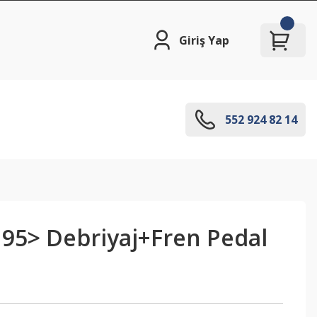
Giriş Yap
552 924 82 14
 95> Debriyaj+Fren Pedal