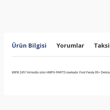
Ürün Bilgisi
Yorumlar
Taksi
89FB 2457 AA kodlu ürün HMPX-PARTS markadır. Ford Fıesta 95> Debriyaj+
Bu ürünün fiyat bilgisi, resim, ürün açıklamalarında ve diğer konul
Görüş ve önerileriniz için teşekkür ederiz.
Ürün resmi kalitesiz, bozuk veya görüntülenemiyor.