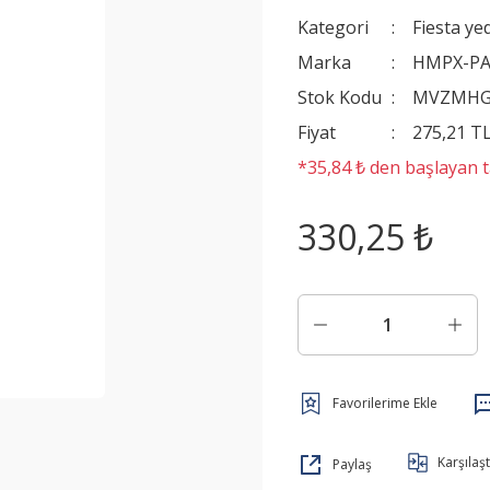
Kategori
Fiesta ye
Marka
HMPX-P
Stok Kodu
MVZMHG
Fiyat
275,21 T
*35,84 ₺ den başlayan ta
330,25 ₺
Karşılaşt
Paylaş