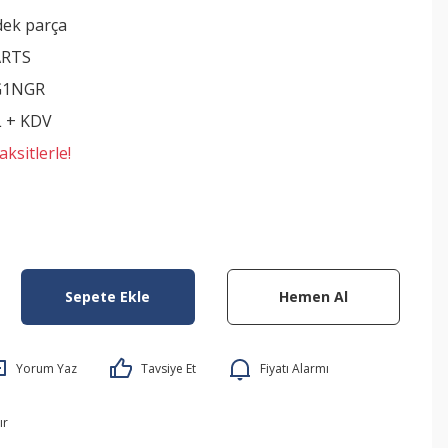
dek parça
ARTS
1NGR
L + KDV
ksitlerle!
Sepete Ekle
Hemen Al
Yorum Yaz
Tavsiye Et
Fiyatı Alarmı
ır