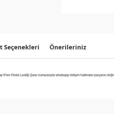
t Seçenekleri
Önerileriniz
Fren Pedal Lastiği Şase numarasıyla whatsapp iletişim hattından parçanın doğrul
arda yetersiz gördüğünüz noktaları öneri formunu kullanarak tarafımıza ilet
Bu ürüne ilk yorumu siz yapın!