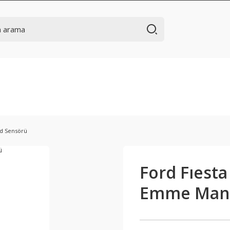
ld Sensörü
Ford Fıesta
Emme Manı