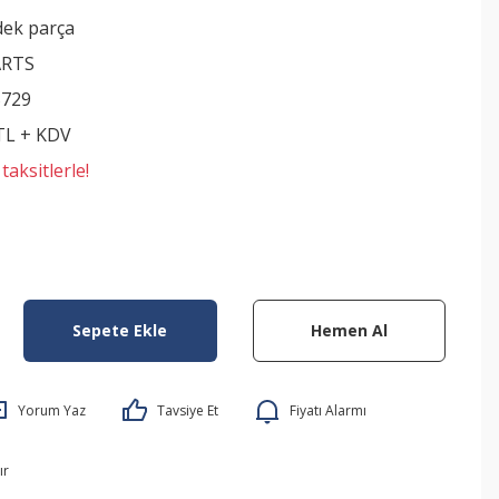
dek parça
ARTS
729
 TL + KDV
aksitlerle!
Sepete Ekle
Hemen Al
Yorum Yaz
Tavsiye Et
Fiyatı Alarmı
ır