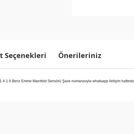
t Seçenekleri
Önerileriniz
4-1.6 Benz Emme Manıfold Sensörü Şase numarasıyla whatsapp iletişim hattından 
arda yetersiz gördüğünüz noktaları öneri formunu kullanarak tarafımıza ilet
Bu ürüne ilk yorumu siz yapın!
Yorum Yaz