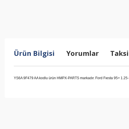
Ürün Bilgisi
Yorumlar
Taksi
YS6A 9F479 AA kodlu ürün HMPX-PARTS markadır. Ford Fıesta 95> 1.25-1.
Bu ürünün fiyat bilgisi, resim, ürün açıklamalarında ve diğer konul
Görüş ve önerileriniz için teşekkür ederiz.
Ürün resmi kalitesiz, bozuk veya görüntülenemiyor.
Ürün açıklamasında eksik bilgiler bulunuyor.
Ürün bilgilerinde hatalar bulunuyor.