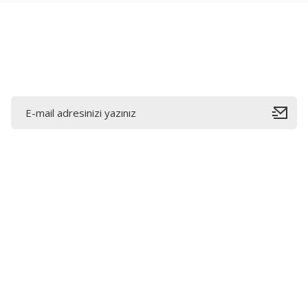
Ürün fiyatı diğer sitelerden daha pahalı.
Bu ürüne benzer farklı alternatifler olmalı.
E-Bültene Kayıt Olun
Bahçelievler mah 2088 Sk. NO 31 B Melikgazi/Kayseri
"epartsford.com bir Toprakçı Otomotiv kuruluşudur."