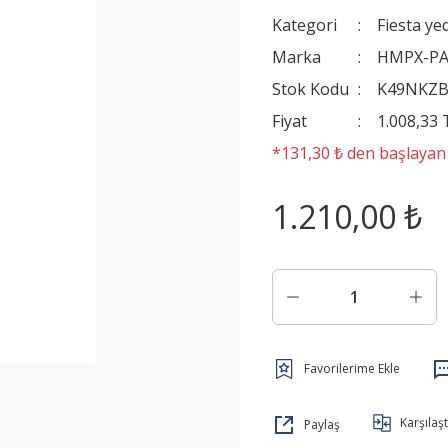
Kategori
Fiesta ye
Marka
HMPX-P
Stok Kodu
K49NKZB
Fiyat
1.008,33
*131,30 ₺ den başlayan t
1.210,00 ₺
Karşılaşt
Paylaş