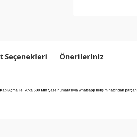
t Seçenekleri
Önerileriniz
ı Açma Teli Arka 580 Mm Şase numarasıyla whatsapp iletişim hattından parçanın 
arda yetersiz gördüğünüz noktaları öneri formunu kullanarak tarafımıza ilet
Bu ürüne ilk yorumu siz yapın!