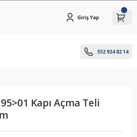
Giriş Yap
552 924 82 14
 95>01 Kapı Açma Teli
Mm