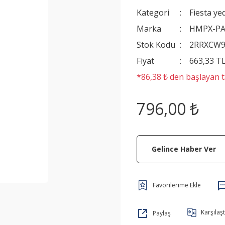
Kategori
Fiesta ye
Marka
HMPX-P
Stok Kodu
2RRXCW9
Fiyat
663,33 T
*86,38 ₺ den başlayan ta
796,00 ₺
Gelince Haber Ver
Karşılaşt
Paylaş