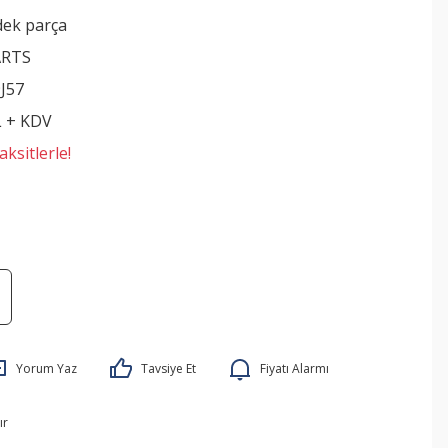
dek parça
ARTS
J57
L + KDV
ksitlerle!
Yorum Yaz
Tavsiye Et
Fiyatı Alarmı
ır