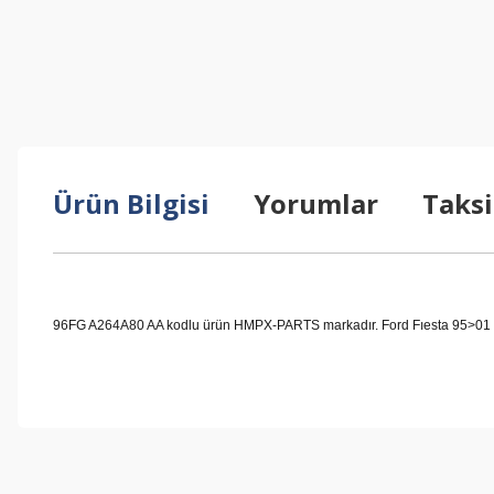
Ürün Bilgisi
Yorumlar
Taksi
96FG A264A80 AA kodlu ürün HMPX-PARTS markadır. Ford Fıesta 95>01 Kap
Bu ürünün fiyat bilgisi, resim, ürün açıklamalarında ve diğer konul
Görüş ve önerileriniz için teşekkür ederiz.
Ürün resmi kalitesiz, bozuk veya görüntülenemiyor.