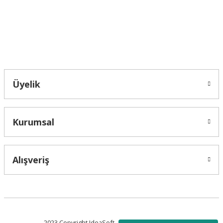
Bu ürüne benzer farklı alternatifler olmalı.
Bahçelievler mah 2088 Sk. NO 31 B Melikgazi/Kayseri "epartsford.com bir
Toprakçı Otomotiv kuruluşudur."
Gönder
Üyelik
Kurumsal
Alışveriş
2023 Copyright IdeaSoft - Tüm Hakları Saklıdır.