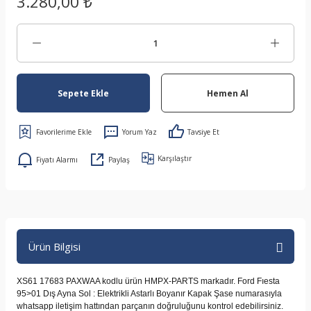
3.280,00 ₺
Sepete Ekle
Hemen Al
Yorum Yaz
Tavsiye Et
Karşılaştır
Fiyatı Alarmı
Paylaş
Ürün Bilgisi
XS61 17683 PAXWAA kodlu ürün HMPX-PARTS markadır. Ford Fıesta
95>01 Dış Ayna Sol : Elektrikli Astarlı Boyanır Kapak Şase numarasıyla
whatsapp iletişim hattından parçanın doğruluğunu kontrol edebilirsiniz.