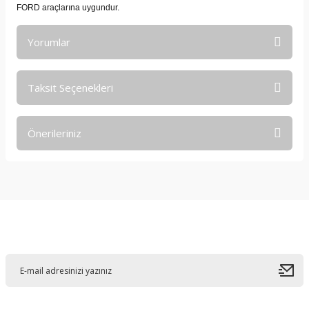
FORD araçlarına uygundur.
Yorumlar
Taksit Seçenekleri
Bu ürüne ilk yorumu siz yapın!
Önerileriniz
Yorum Yaz
Bu ürünün fiyat bilgisi, resim, ürün açıklamalarında ve diğer
konularda yetersiz gördüğünüz noktaları öneri formunu
kullanarak tarafımıza iletebilirsiniz.
Görüş ve önerileriniz için teşekkür ederiz.
E-Bültene Kayıt Olun
Ürün resmi kalitesiz, bozuk veya görüntülenemiyor.
Ürün açıklamasında eksik bilgiler bulunuyor.
Ürün bilgilerinde hatalar bulunuyor.
Ürün fiyatı diğer sitelerden daha pahalı.