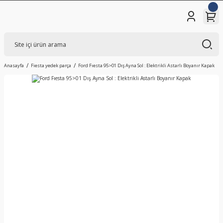
Anasayfa
Fiesta yedek parça
Ford Fıesta 95>01 Dış Ayna Sol : Elektrikli Astarlı Boyanır Kapak