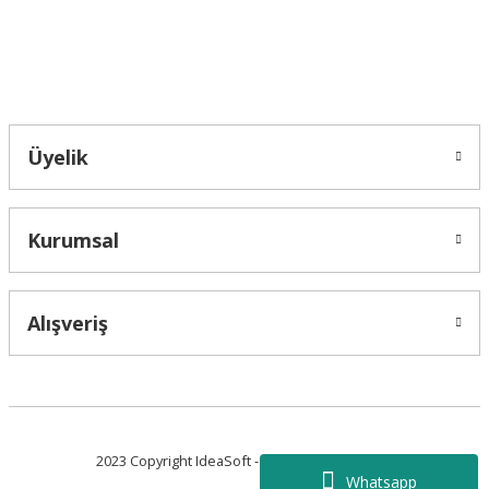
Bahçelievler mah 2088 Sk. NO 31 B Melikgazi/Kayseri "epartsford.com bir
Toprakçı Otomotiv kuruluşudur."
Gönder
Üyelik
Kurumsal
Alışveriş
2023 Copyright IdeaSoft - Tüm Hakları Saklıdır.
Whatsapp