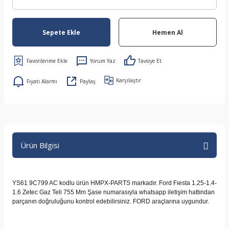
Sepete Ekle
Hemen Al
Yorum Yaz
Tavsiye Et
Karşılaştır
Fiyatı Alarmı
Paylaş
Ürün Bilgisi
YS61 9C799 AC kodlu ürün HMPX-PARTS markadır. Ford Fıesta 1.25-1.4-
1.6 Zetec Gaz Teli 755 Mm Şase numarasıyla whatsapp iletişim hattından
parçanın doğruluğunu kontrol edebilirsiniz. FORD araçlarına uygundur.