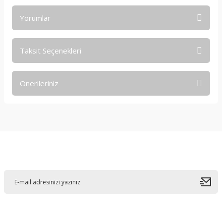
Yorumlar
Taksit Seçenekleri
Bu ürüne ilk yorumu siz yapın!
Önerileriniz
Yorum Yaz
Bu ürünün fiyat bilgisi, resim, ürün açıklamalarında ve diğer
konularda yetersiz gördüğünüz noktaları öneri formunu
kullanarak tarafımıza iletebilirsiniz.
Görüş ve önerileriniz için teşekkür ederiz.
E-Bültene Kayıt Olun
Ürün resmi kalitesiz, bozuk veya görüntülenemiyor.
Ürün açıklamasında eksik bilgiler bulunuyor.
Ürün bilgilerinde hatalar bulunuyor.
Ürün fiyatı diğer sitelerden daha pahalı.
Bu ürüne benzer farklı alternatifler olmalı.