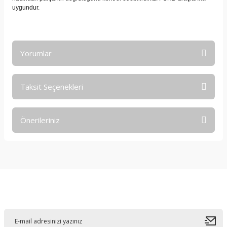
uygundur.
Yorumlar
Taksit Seçenekleri
Bu ürüne ilk yorumu siz yapın!
Önerileriniz
Yorum Yaz
Bu ürünün fiyat bilgisi, resim, ürün açıklamalarında ve diğer
konularda yetersiz gördüğünüz noktaları öneri formunu
kullanarak tarafımıza iletebilirsiniz.
Görüş ve önerileriniz için teşekkür ederiz.
E-Bültene Kayıt Olun
Ürün resmi kalitesiz, bozuk veya görüntülenemiyor.
Ürün açıklamasında eksik bilgiler bulunuyor.