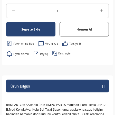
Sepete Ekle
Hemen Al
Yorum Yaz
Tavsiye Et
Karşılaştır
Fiyatı Alarmı
Paylaş
Ürün Bilgisi
8A61 A61735 AA kodlu ürün HMPX-PARTS markadır. Ford Fiesta 08>17
B.Mod Koltuk Ayar Kolu Sol Taraf Şase numarasıyla whatsapp iletişim
hattından parçanın doğruluğunu kontrol edebilirsiniz. FORD araçlarına