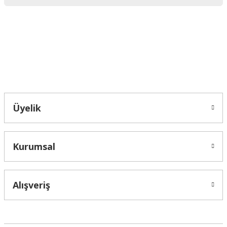
Ürün bilgilerinde hatalar bulunuyor.
Ürün fiyatı diğer sitelerden daha pahalı.
Bu ürüne benzer farklı alternatifler olmalı.
Bahçelievler mah 2088 Sk. NO 31 B Melikgazi/Kayseri "epartsford.com bir
Toprakçı Otomotiv kuruluşudur."
Gönder
Üyelik
Kurumsal
Alışveriş