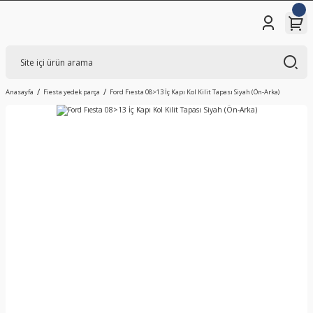
Anasayfa
Fiesta yedek parça
Ford Fıesta 08>13 İç Kapı Kol Kilit Tapası Siyah (Ön-Arka)