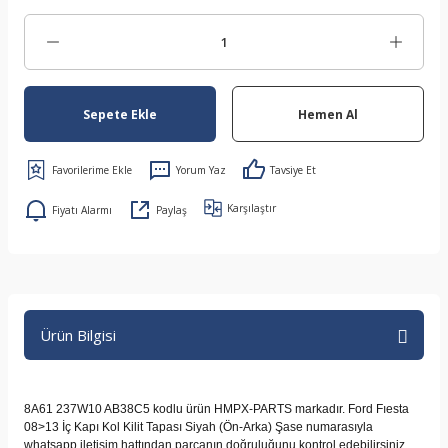
Sepete Ekle
Hemen Al
Yorum Yaz
Tavsiye Et
Karşılaştır
Fiyatı Alarmı
Paylaş
Ürün Bilgisi
8A61 237W10 AB38C5 kodlu ürün HMPX-PARTS markadır. Ford Fıesta
08>13 İç Kapı Kol Kilit Tapası Siyah (Ön-Arka) Şase numarasıyla
whatsapp iletişim hattından parçanın doğruluğunu kontrol edebilirsiniz.