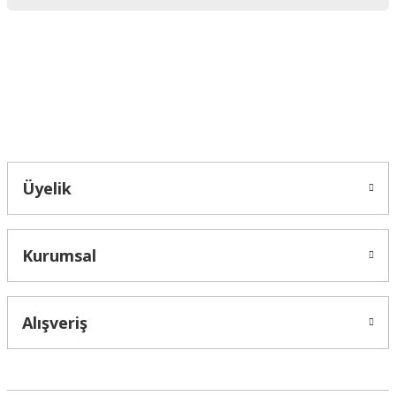
Ürün bilgilerinde hatalar bulunuyor.
Ürün fiyatı diğer sitelerden daha pahalı.
Bu ürüne benzer farklı alternatifler olmalı.
Bahçelievler mah 2088 Sk. NO 31 B Melikgazi/Kayseri "epartsford.com bir
Toprakçı Otomotiv kuruluşudur."
Gönder
Üyelik
Kurumsal
Alışveriş