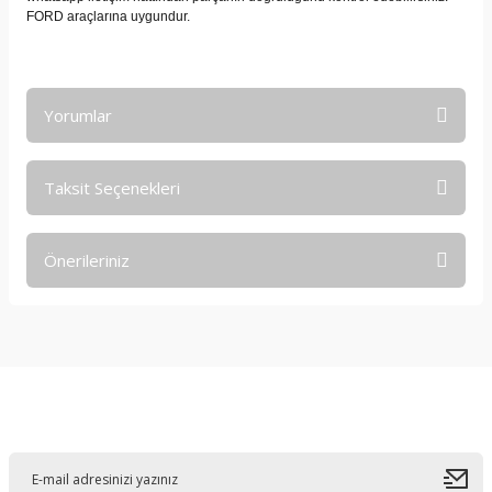
FORD araçlarına uygundur.
Yorumlar
Taksit Seçenekleri
Bu ürüne ilk yorumu siz yapın!
Önerileriniz
Yorum Yaz
Bu ürünün fiyat bilgisi, resim, ürün açıklamalarında ve diğer
konularda yetersiz gördüğünüz noktaları öneri formunu
kullanarak tarafımıza iletebilirsiniz.
Görüş ve önerileriniz için teşekkür ederiz.
E-Bültene Kayıt Olun
Ürün resmi kalitesiz, bozuk veya görüntülenemiyor.
Ürün açıklamasında eksik bilgiler bulunuyor.