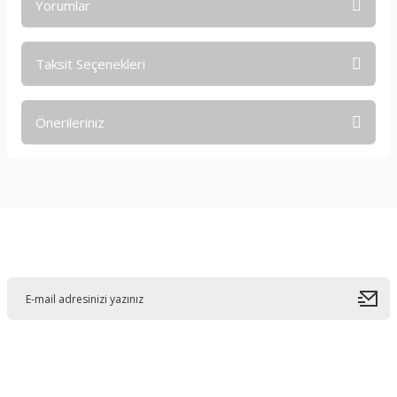
Yorumlar
Taksit Seçenekleri
Bu ürüne ilk yorumu siz yapın!
Önerileriniz
Yorum Yaz
Bu ürünün fiyat bilgisi, resim, ürün açıklamalarında ve diğer
konularda yetersiz gördüğünüz noktaları öneri formunu
kullanarak tarafımıza iletebilirsiniz.
Görüş ve önerileriniz için teşekkür ederiz.
E-Bültene Kayıt Olun
Ürün resmi kalitesiz, bozuk veya görüntülenemiyor.
Ürün açıklamasında eksik bilgiler bulunuyor.
Ürün bilgilerinde hatalar bulunuyor.
Ürün fiyatı diğer sitelerden daha pahalı.
Bu ürüne benzer farklı alternatifler olmalı.
Bahçelievler mah 2088 Sk. NO 31 B Melikgazi/Kayseri "epartsford.com bir