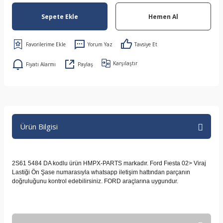
Sepete Ekle
Hemen Al
Yorum Yaz
Tavsiye Et
Karşılaştır
Fiyatı Alarmı
Paylaş
Ürün Bilgisi
2S61 5484 DA kodlu ürün HMPX-PARTS markadır. Ford Fıesta 02> Viraj
Lastiği Ön Şase numarasıyla whatsapp iletişim hattından parçanın
doğruluğunu kontrol edebilirsiniz. FORD araçlarına uygundur.