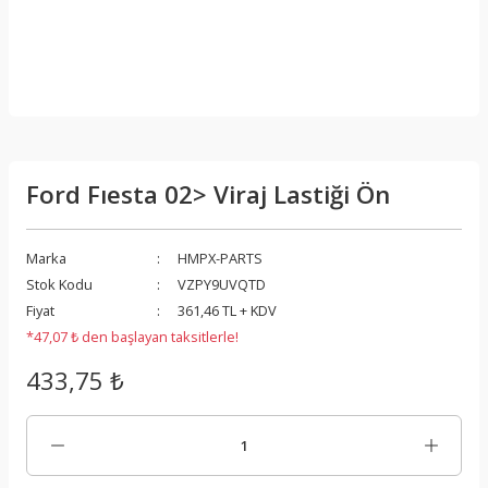
Ford Fıesta 02> Viraj Lastiği Ön
Marka
HMPX-PARTS
Stok Kodu
VZPY9UVQTD
Fiyat
361,46 TL + KDV
*47,07 ₺ den başlayan taksitlerle!
433,75 ₺