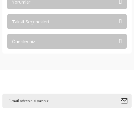
Yorumlar
Taksit Seçenekleri
Bu ürüne ilk yorumu siz yapın!
Önerileriniz
Yorum Yaz
Bu ürünün fiyat bilgisi, resim, ürün açıklamalarında ve diğer
konularda yetersiz gördüğünüz noktaları öneri formunu
kullanarak tarafımıza iletebilirsiniz.
Görüş ve önerileriniz için teşekkür ederiz.
E-Bültene Kayıt Olun
Ürün resmi kalitesiz, bozuk veya görüntülenemiyor.
Ürün açıklamasında eksik bilgiler bulunuyor.
Ürün bilgilerinde hatalar bulunuyor.
Ürün fiyatı diğer sitelerden daha pahalı.
Bu ürüne benzer farklı alternatifler olmalı.
Bahçelievler mah 2088 Sk. NO 31 B Melikgazi/Kayseri "epartsford.com bir