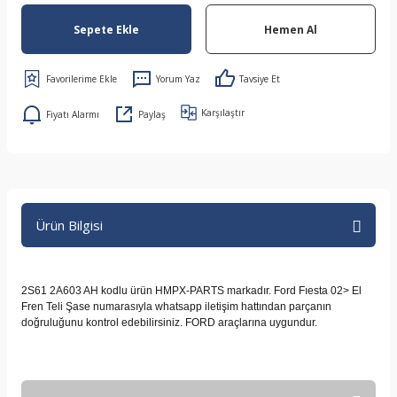
Sepete Ekle
Hemen Al
Yorum Yaz
Tavsiye Et
Karşılaştır
Fiyatı Alarmı
Paylaş
Ürün Bilgisi
2S61 2A603 AH kodlu ürün HMPX-PARTS markadır. Ford Fıesta 02> El
Fren Teli Şase numarasıyla whatsapp iletişim hattından parçanın
doğruluğunu kontrol edebilirsiniz. FORD araçlarına uygundur.