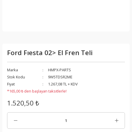
Ford Fıesta 02> El Fren Teli
Marka
HMPX-PARTS
Stok Kodu
9W5TDSR2ME
Fiyat
1.267,08 TL + KDV
*165,00 ₺ den başlayan taksitlerle!
1.520,50 ₺