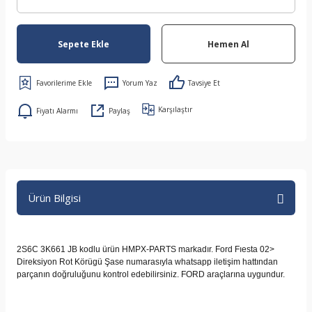
Sepete Ekle
Hemen Al
Yorum Yaz
Tavsiye Et
Karşılaştır
Fiyatı Alarmı
Paylaş
Ürün Bilgisi
2S6C 3K661 JB kodlu ürün HMPX-PARTS markadır. Ford Fıesta 02>
Direksiyon Rot Körügü Şase numarasıyla whatsapp iletişim hattından
parçanın doğruluğunu kontrol edebilirsiniz. FORD araçlarına uygundur.