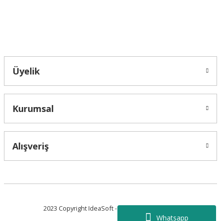
Bahçelievler mah 2088 Sk. NO 31 B Melikgazi/Kayseri "epartsford.com bir
Toprakçı Otomotiv kuruluşudur."
Gönder
Üyelik
Kurumsal
Alışveriş
2023 Copyright IdeaSoft - Tüm Hakları Saklıdır.
Whatsapp