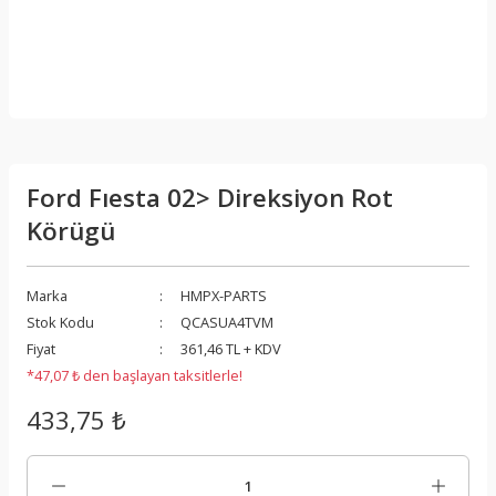
Ford Fıesta 02> Direksiyon Rot
Körügü
Marka
HMPX-PARTS
Stok Kodu
QCASUA4TVM
Fiyat
361,46 TL + KDV
*47,07 ₺ den başlayan taksitlerle!
433,75 ₺