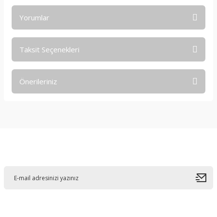
Yorumlar
Taksit Seçenekleri
Bu ürüne ilk yorumu siz yapın!
Önerileriniz
Yorum Yaz
Bu ürünün fiyat bilgisi, resim, ürün açıklamalarında ve diğer
konularda yetersiz gördüğünüz noktaları öneri formunu
kullanarak tarafımıza iletebilirsiniz.
Görüş ve önerileriniz için teşekkür ederiz.
E-Bültene Kayıt Olun
Ürün resmi kalitesiz, bozuk veya görüntülenemiyor.
Ürün açıklamasında eksik bilgiler bulunuyor.
Ürün bilgilerinde hatalar bulunuyor.
Ürün fiyatı diğer sitelerden daha pahalı.
Bu ürüne benzer farklı alternatifler olmalı.