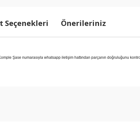
t Seçenekleri
Önerileriniz
ple Şase numarasıyla whatsapp iletişim hattından parçanın doğruluğunu kontrol 
arda yetersiz gördüğünüz noktaları öneri formunu kullanarak tarafımıza ilet
Bu ürüne ilk yorumu siz yapın!
Yorum Yaz