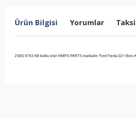
Ürün Bilgisi
Yorumlar
Taksi
2S6G 6763 AB kodlu ürün HMPX-PARTS markadır. Ford Fıesta 02> Boru Kom
Bu ürünün fiyat bilgisi, resim, ürün açıklamalarında ve diğer konul
Görüş ve önerileriniz için teşekkür ederiz.
Ürün resmi kalitesiz, bozuk veya görüntülenemiyor.
Ürün açıklamasında eksik bilgiler bulunuyor.
Ürün bilgilerinde hatalar bulunuyor.
Ürün fiyatı diğer sitelerden daha pahalı.
Bu ürüne benzer farklı alternatifler olmalı.