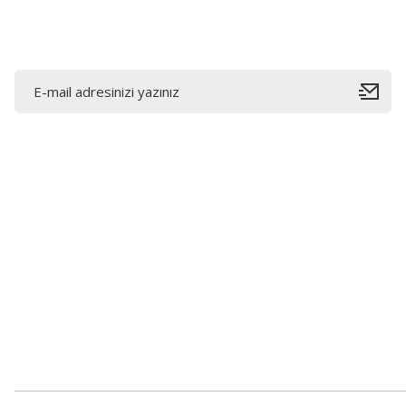
E-Bültene Kayıt Olun
Bahçelievler mah 2088 Sk. NO 31 B Melikgazi/Kayseri
"epartsford.com bir Toprakçı Otomotiv kuruluşudur."