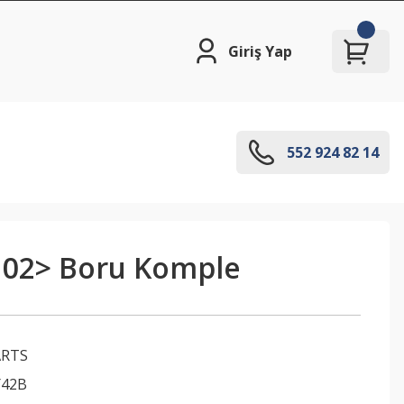
Giriş Yap
552 924 82 14
a 02> Boru Komple
ARTS
Y42B