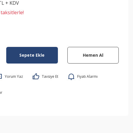
 TL + KDV
aksitlerle!
Sepete Ekle
Hemen Al
Yorum Yaz
Tavsiye Et
Fiyatı Alarmı
ır