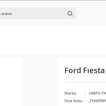
Ford Fıest
Marka
HMPX-P
Stok Kodu
ZYA6RW