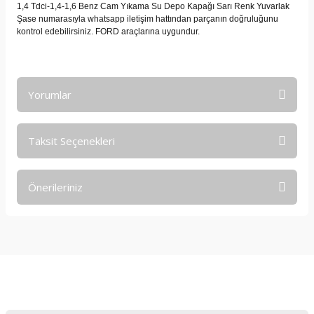
1,4 Tdci-1,4-1,6 Benz Cam Yıkama Su Depo Kapağı Sarı Renk Yuvarlak
Şase numarasıyla whatsapp iletişim hattından parçanın doğruluğunu
kontrol edebilirsiniz. FORD araçlarına uygundur.
Yorumlar
Taksit Seçenekleri
Bu ürüne ilk yorumu siz yapın!
Önerileriniz
Yorum Yaz
Bu ürünün fiyat bilgisi, resim, ürün açıklamalarında ve diğer
konularda yetersiz gördüğünüz noktaları öneri formunu
kullanarak tarafımıza iletebilirsiniz.
Görüş ve önerileriniz için teşekkür ederiz.
E-Bültene Kayıt Olun
Ürün resmi kalitesiz, bozuk veya görüntülenemiyor.