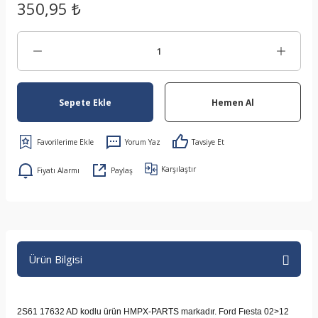
350,95 ₺
Sepete Ekle
Hemen Al
Yorum Yaz
Tavsiye Et
Karşılaştır
Fiyatı Alarmı
Paylaş
Ürün Bilgisi
2S61 17632 AD kodlu ürün HMPX-PARTS markadır. Ford Fıesta 02>12