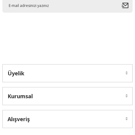
Ürün açıklamasında eksik bilgiler bulunuyor.
Ürün bilgilerinde hatalar bulunuyor.
Ürün fiyatı diğer sitelerden daha pahalı.
Bu ürüne benzer farklı alternatifler olmalı.
Bahçelievler mah 2088 Sk. NO 31 B Melikgazi/Kayseri "epartsford.com bir
Toprakçı Otomotiv kuruluşudur."
Gönder
Üyelik
Kurumsal
Alışveriş