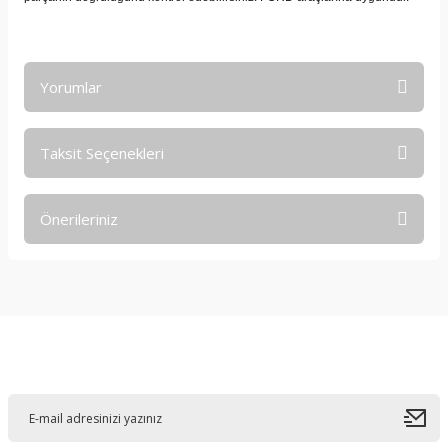
Yorumlar
Taksit Seçenekleri
Bu ürüne ilk yorumu siz yapın!
Önerileriniz
Yorum Yaz
Bu ürünün fiyat bilgisi, resim, ürün açıklamalarında ve diğer
konularda yetersiz gördüğünüz noktaları öneri formunu
kullanarak tarafımıza iletebilirsiniz.
Görüş ve önerileriniz için teşekkür ederiz.
E-Bültene Kayıt Olun
Ürün resmi kalitesiz, bozuk veya görüntülenemiyor.
Ürün açıklamasında eksik bilgiler bulunuyor.
Ürün bilgilerinde hatalar bulunuyor.