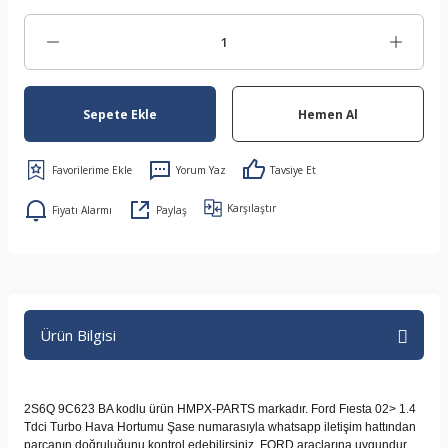
Sepete Ekle
Hemen Al
Yorum Yaz
Tavsiye Et
Karşılaştır
Fiyatı Alarmı
Paylaş
Ürün Bilgisi
2S6Q 9C623 BA kodlu ürün HMPX-PARTS markadır. Ford Fıesta 02> 1.4
Tdci Turbo Hava Hortumu Şase numarasıyla whatsapp iletişim hattından
parçanın doğruluğunu kontrol edebilirsiniz. FORD araçlarına uygundur.