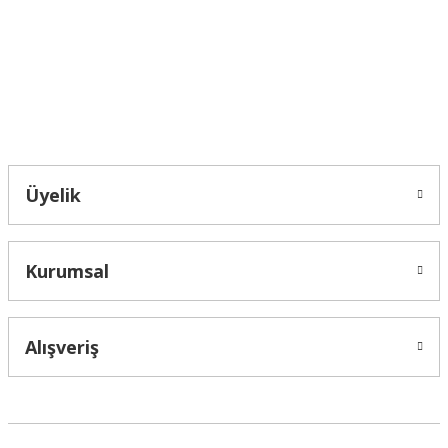
Ürün fiyatı diğer sitelerden daha pahalı.
Bu ürüne benzer farklı alternatifler olmalı.
Bahçelievler mah 2088 Sk. NO 31 B Melikgazi/Kayseri "epartsford.com bir
Toprakçı Otomotiv kuruluşudur."
Gönder
Üyelik
Kurumsal
Alışveriş