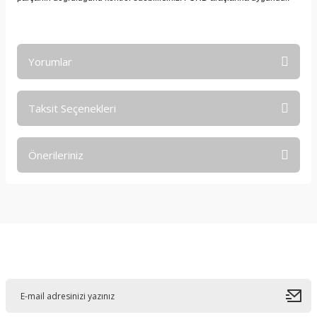
Yorumlar
Taksit Seçenekleri
Bu ürüne ilk yorumu siz yapın!
Önerileriniz
Yorum Yaz
Bu ürünün fiyat bilgisi, resim, ürün açıklamalarında ve diğer
konularda yetersiz gördüğünüz noktaları öneri formunu
kullanarak tarafımıza iletebilirsiniz.
Görüş ve önerileriniz için teşekkür ederiz.
E-Bültene Kayıt Olun
Ürün resmi kalitesiz, bozuk veya görüntülenemiyor.
Ürün açıklamasında eksik bilgiler bulunuyor.
Ürün bilgilerinde hatalar bulunuyor.