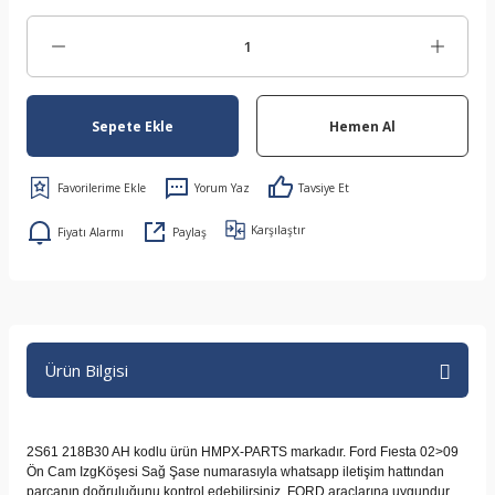
Sepete Ekle
Hemen Al
Yorum Yaz
Tavsiye Et
Karşılaştır
Fiyatı Alarmı
Paylaş
Ürün Bilgisi
2S61 218B30 AH kodlu ürün HMPX-PARTS markadır. Ford Fıesta 02>09
Ön Cam IzgKöşesi Sağ Şase numarasıyla whatsapp iletişim hattından
parçanın doğruluğunu kontrol edebilirsiniz. FORD araçlarına uygundur.