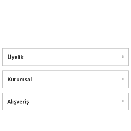
Ürün fiyatı diğer sitelerden daha pahalı.
Bu ürüne benzer farklı alternatifler olmalı.
Bahçelievler mah 2088 Sk. NO 31 B Melikgazi/Kayseri "epartsford.com bir
Toprakçı Otomotiv kuruluşudur."
Gönder
Üyelik
Kurumsal
Alışveriş