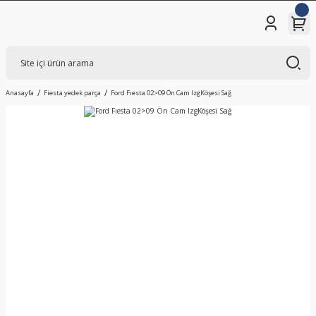
Anasayfa
Fiesta yedek parça
Ford Fıesta 02>09 Ön Cam IzgKöşesi Sağ