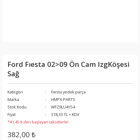
Ford Fıesta 02>09 Ön Cam IzgKöşesi
Sağ
Kategori
Fiesta yedek parça
Marka
HMPX-PARTS
Stok Kodu
WFZ9LU4YS4
Fiyat
318,33 TL + KDV
*41,45 ₺ den başlayan taksitlerle!
382,00 ₺