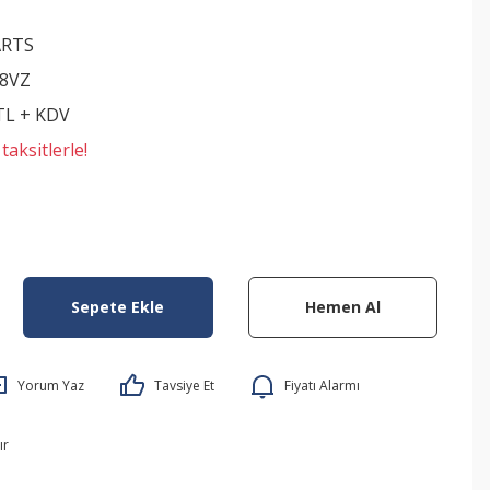
ARTS
8VZ
 TL + KDV
aksitlerle!
Sepete Ekle
Hemen Al
Yorum Yaz
Tavsiye Et
Fiyatı Alarmı
ır