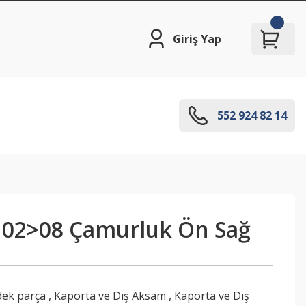
Giriş Yap
552 924 82 14
a 02>08 Çamurluk Ön Sağ
dek parça
,
Kaporta ve Dış Aksam
,
Kaporta ve Dış