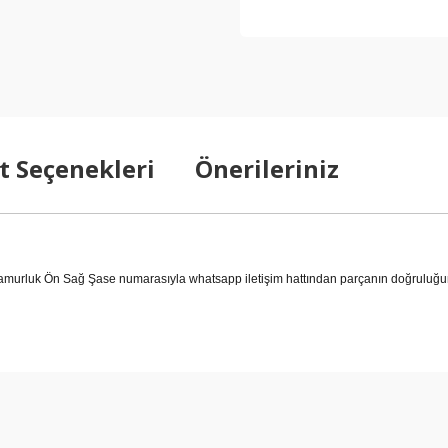
t Seçenekleri
Önerileriniz
rluk Ön Sağ Şase numarasıyla whatsapp iletişim hattından parçanın doğruluğunu 
arda yetersiz gördüğünüz noktaları öneri formunu kullanarak tarafımıza ilet
Bu ürüne ilk yorumu siz yapın!
Yorum Yaz