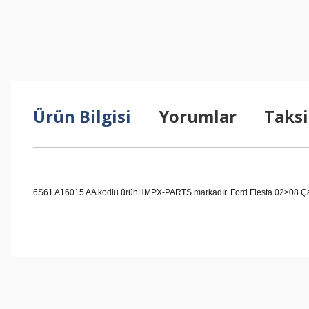
Ürün Bilgisi
Yorumlar
Taksi
6S61 A16015 AA kodlu ürünHMPX-PARTS markadır. Ford Fiesta 02>08 Çamu
Bu ürünün fiyat bilgisi, resim, ürün açıklamalarında ve diğer konul
Görüş ve önerileriniz için teşekkür ederiz.
Ürün resmi kalitesiz, bozuk veya görüntülenemiyor.