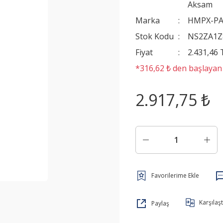
Aksam
Marka
HMPX-P
Stok Kodu
NS2ZA1Z
Fiyat
2.431,46
*316,62 ₺ den başlayan t
2.917,75 ₺
Karşılaşt
Paylaş