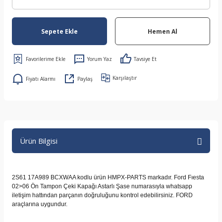
Sepete Ekle
Hemen Al
Yorum Yaz
Tavsiye Et
Karşılaştır
Fiyatı Alarmı
Paylaş
Ürün Bilgisi
2S61 17A989 BCXWAA kodlu ürün HMPX-PARTS markadır. Ford Fıesta
02>06 Ön Tampon Çeki Kapağı Astarlı Şase numarasıyla whatsapp
iletişim hattından parçanın doğruluğunu kontrol edebilirsiniz. FORD
araçlarına uygundur.