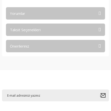
Yorumlar
Taksit Seçenekleri
Bu ürüne ilk yorumu siz yapın!
Önerileriniz
Yorum Yaz
Bu ürünün fiyat bilgisi, resim, ürün açıklamalarında ve diğer
konularda yetersiz gördüğünüz noktaları öneri formunu
kullanarak tarafımıza iletebilirsiniz.
Görüş ve önerileriniz için teşekkür ederiz.
E-Bültene Kayıt Olun
Ürün resmi kalitesiz, bozuk veya görüntülenemiyor.
Ürün açıklamasında eksik bilgiler bulunuyor.
Ürün bilgilerinde hatalar bulunuyor.
Ürün fiyatı diğer sitelerden daha pahalı.