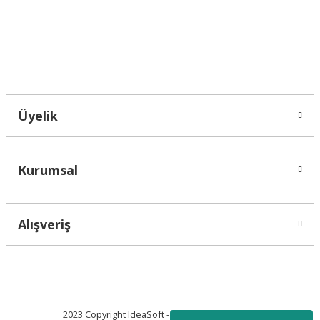
Bu ürüne benzer farklı alternatifler olmalı.
Bahçelievler mah 2088 Sk. NO 31 B Melikgazi/Kayseri "epartsford.com bir
Toprakçı Otomotiv kuruluşudur."
Gönder
Üyelik
Kurumsal
Alışveriş
2023 Copyright IdeaSoft - Tüm Hakları Saklıdır.