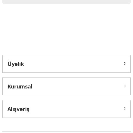
Ürün bilgilerinde hatalar bulunuyor.
Ürün fiyatı diğer sitelerden daha pahalı.
Bu ürüne benzer farklı alternatifler olmalı.
Bahçelievler mah 2088 Sk. NO 31 B Melikgazi/Kayseri "epartsford.com bir
Toprakçı Otomotiv kuruluşudur."
Gönder
Üyelik
Kurumsal
Alışveriş