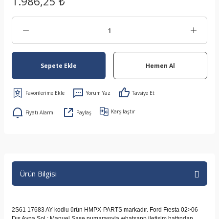
1.986,25 ₺
Sepete Ekle
Hemen Al
Yorum Yaz
Tavsiye Et
Karşılaştır
Fiyatı Alarmı
Paylaş
Ürün Bilgisi
2S61 17683 AY kodlu ürün HMPX-PARTS markadır. Ford Fıesta 02>06
Dış Ayna Sol : Manuel Şase numarasıyla whatsapp iletişim hattından