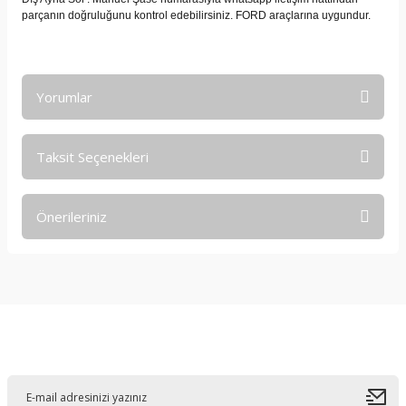
parçanın doğruluğunu kontrol edebilirsiniz. FORD araçlarına uygundur.
Yorumlar
Taksit Seçenekleri
Bu ürüne ilk yorumu siz yapın!
Önerileriniz
Yorum Yaz
Bu ürünün fiyat bilgisi, resim, ürün açıklamalarında ve diğer
konularda yetersiz gördüğünüz noktaları öneri formunu
kullanarak tarafımıza iletebilirsiniz.
Görüş ve önerileriniz için teşekkür ederiz.
E-Bültene Kayıt Olun
Ürün resmi kalitesiz, bozuk veya görüntülenemiyor.
Ürün açıklamasında eksik bilgiler bulunuyor.