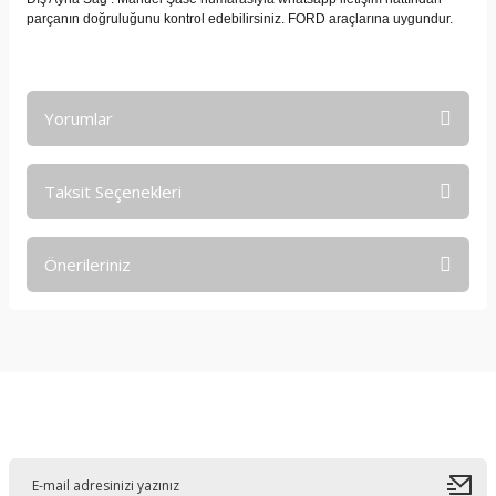
parçanın doğruluğunu kontrol edebilirsiniz. FORD araçlarına uygundur.
Yorumlar
Taksit Seçenekleri
Bu ürüne ilk yorumu siz yapın!
Önerileriniz
Yorum Yaz
Bu ürünün fiyat bilgisi, resim, ürün açıklamalarında ve diğer
konularda yetersiz gördüğünüz noktaları öneri formunu
kullanarak tarafımıza iletebilirsiniz.
Görüş ve önerileriniz için teşekkür ederiz.
E-Bültene Kayıt Olun
Ürün resmi kalitesiz, bozuk veya görüntülenemiyor.
Ürün açıklamasında eksik bilgiler bulunuyor.