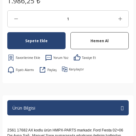
1.986,25 ₺
Sepete Ekle
Hemen Al
Yorum Yaz
Tavsiye Et
Karşılaştır
Fiyatı Alarmı
Paylaş
Ürün Bilgisi
2S61 17682 AX kodlu ürün HMPX-PARTS markadır. Ford Fıesta 02>06
Dış Ayna Sağ : Manuel Şase numarasıyla whatsapp iletişim hattından