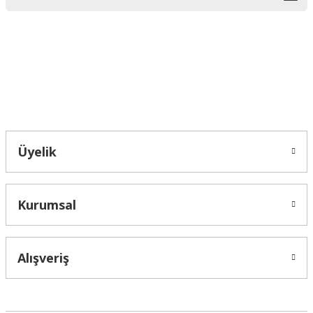
Ürün bilgilerinde hatalar bulunuyor.
Ürün fiyatı diğer sitelerden daha pahalı.
Bu ürüne benzer farklı alternatifler olmalı.
Bahçelievler mah 2088 Sk. NO 31 B Melikgazi/Kayseri "epartsford.com bir
Toprakçı Otomotiv kuruluşudur."
Gönder
Üyelik
Kurumsal
Alışveriş