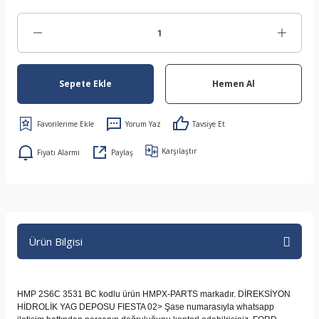
Sepete Ekle
Hemen Al
Yorum Yaz
Tavsiye Et
Karşılaştır
Fiyatı Alarmı
Paylaş
Ürün Bilgisi
HMP 2S6C 3531 BC kodlu ürün HMPX-PARTS markadır. DİREKSİYON
HİDROLİK YAG DEPOSU FIESTA 02> Şase numarasıyla whatsapp