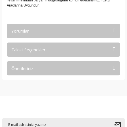
iletişim hattından parçanın doğruluğunu kontorl edebilrisiniz. FORD
Araçlarına Uygundur.
Yorumlar
Taksit Seçenekleri
Bu ürüne ilk yorumu siz yapın!
Önerileriniz
Yorum Yaz
Bu ürünün fiyat bilgisi, resim, ürün açıklamalarında ve diğer
konularda yetersiz gördüğünüz noktaları öneri formunu
kullanarak tarafımıza iletebilirsiniz.
Görüş ve önerileriniz için teşekkür ederiz.
E-Bültene Kayıt Olun
Ürün resmi kalitesiz, bozuk veya görüntülenemiyor.
Ürün açıklamasında eksik bilgiler bulunuyor.