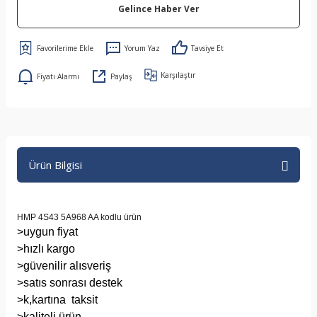
Gelince Haber Ver
Yorum Yaz
Tavsiye Et
Karşılaştır
Fiyatı Alarmı
Paylaş
Ürün Bilgisi
HMP 4S43 5A968 AA kodlu ürün
>uygun fiyat
>hızlı kargo
>güvenilir alısveriş
>satıs sonrası destek
>k,kartına taksit
>kaliteli ürün