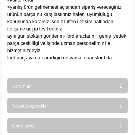
>yanlış ürün gelmemesi açısından sipariş vereceginiz
ürünün parça nu karşılastırınız halen uyumlulugu
konusunda kararsız iseniz lutfen iletişim hattından
iletişime geçip teyit ediniz
aynı gün stoktan gönderim- ford aracların geniş yedek
parça çesitliligi ve işinde uzman personelimiz ile
hizmetinizdeyiz
ford parçaya dair aradıgın ne varsa epartsford,da
Yorumlar
Taksit Seçenekleri
Bu ürüne ilk yorumu siz yapın!
Önerileriniz
Yorum Yaz