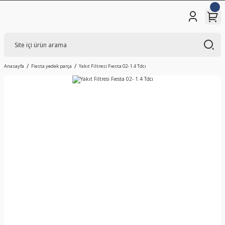
Anasayfa
Fiesta yedek parça
Yakıt Filtresi Fıesta 02- 1.4 Tdcı