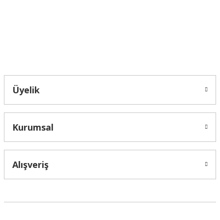
Ürün fiyatı diğer sitelerden daha pahalı.
Bu ürüne benzer farklı alternatifler olmalı.
Bahçelievler mah 2088 Sk. NO 31 B Melikgazi/Kayseri "epartsford.com bir
Toprakçı Otomotiv kuruluşudur."
Gönder
Üyelik
Kurumsal
Alışveriş