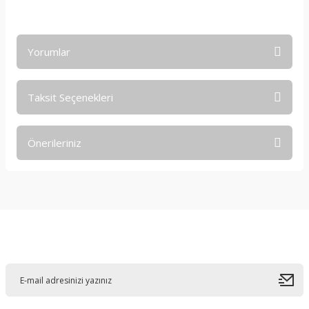
Yorumlar
Taksit Seçenekleri
Bu ürüne ilk yorumu siz yapın!
Önerileriniz
Yorum Yaz
Bu ürünün fiyat bilgisi, resim, ürün açıklamalarında ve diğer
konularda yetersiz gördüğünüz noktaları öneri formunu
kullanarak tarafımıza iletebilirsiniz.
Görüş ve önerileriniz için teşekkür ederiz.
E-Bültene Kayıt Olun
Ürün resmi kalitesiz, bozuk veya görüntülenemiyor.
Ürün açıklamasında eksik bilgiler bulunuyor.
Ürün bilgilerinde hatalar bulunuyor.