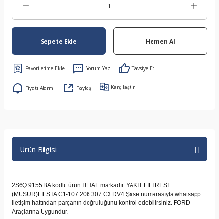
Sepete Ekle
Hemen Al
Yorum Yaz
Tavsiye Et
Karşılaştır
Fiyatı Alarmı
Paylaş
Ürün Bilgisi
2S6Q 9155 BA kodlu ürün İTHAL markadır. YAKIT FILTRESI
(MUSUR)FIESTA C1-107 206 307 C3 DV4 Şase numarasıyla whatsapp
iletişim hattından parçanın doğruluğunu kontrol edebilirsiniz. FORD
Araçlarına Uygundur.