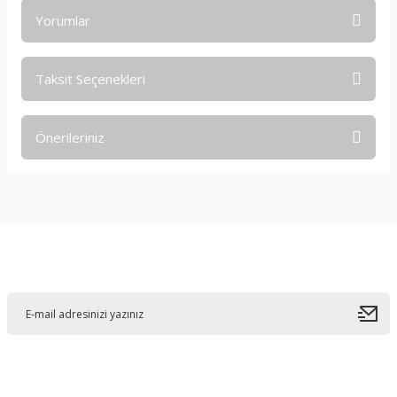
Yorumlar
Taksit Seçenekleri
Bu ürüne ilk yorumu siz yapın!
Önerileriniz
Yorum Yaz
Bu ürünün fiyat bilgisi, resim, ürün açıklamalarında ve diğer
konularda yetersiz gördüğünüz noktaları öneri formunu
kullanarak tarafımıza iletebilirsiniz.
Görüş ve önerileriniz için teşekkür ederiz.
E-Bültene Kayıt Olun
Ürün resmi kalitesiz, bozuk veya görüntülenemiyor.
Ürün açıklamasında eksik bilgiler bulunuyor.
Ürün bilgilerinde hatalar bulunuyor.
Ürün fiyatı diğer sitelerden daha pahalı.
Bu ürüne benzer farklı alternatifler olmalı.