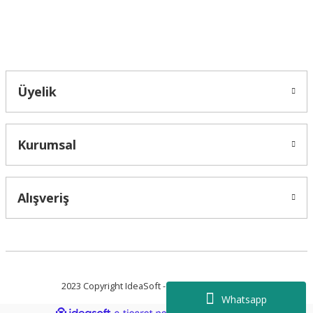
Bahçelievler mah 2088 Sk. NO 31 B Melikgazi/Kayseri "epartsford.com bir
Toprakçı Otomotiv kuruluşudur."
Gönder
Üyelik
Kurumsal
Alışveriş
2023 Copyright IdeaSoft - Tüm Hakları Saklıdır.
Whatsapp
ideasoft
ile