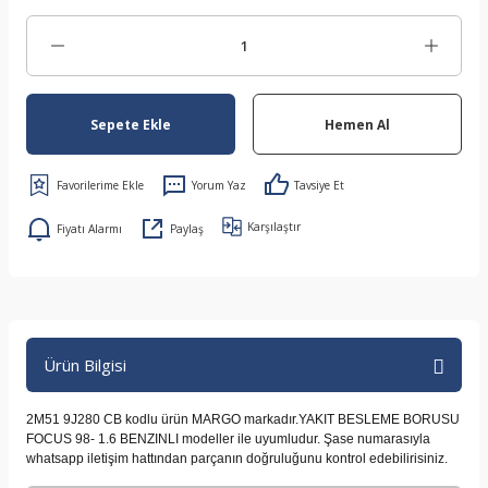
Sepete Ekle
Hemen Al
Yorum Yaz
Tavsiye Et
Karşılaştır
Fiyatı Alarmı
Paylaş
Ürün Bilgisi
2M51 9J280 CB kodlu ürün MARGO markadır.YAKIT BESLEME BORUSU
FOCUS 98- 1.6 BENZINLI modeller ile uyumludur. Şase numarasıyla
whatsapp iletişim hattından parçanın doğruluğunu kontrol edebilirisiniz.