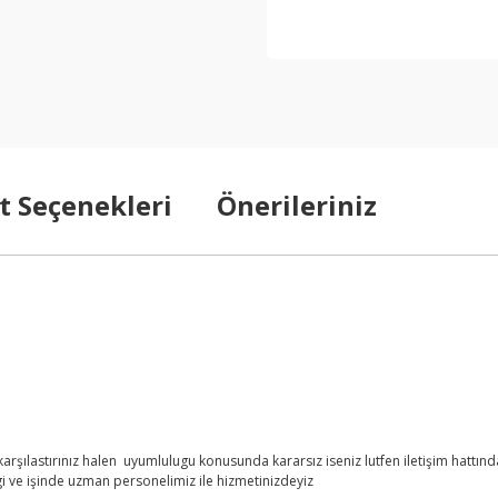
t Seçenekleri
Önerileriniz
şılastırınız halen uyumlulugu konusunda kararsız iseniz lutfen iletişim hattından
i ve işinde uzman personelimiz ile hizmetinizdeyiz