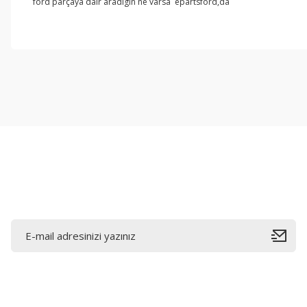
ford parçaya dair aradıgın ne varsa epartsford,da
Bu ürünün fiyat bilgisi, resim, ürün açıklamalarında ve diğer konul
Görüş ve önerileriniz için teşekkür ederiz.
Ürün resmi kalitesiz, bozuk veya görüntülenemiyor.
Ürün açıklamasında eksik bilgiler bulunuyor.
Ürün bilgilerinde hatalar bulunuyor.
Ürün fiyatı diğer sitelerden daha pahalı.
Bu ürüne benzer farklı alternatifler olmalı.
E-Bültene Kayıt Olun