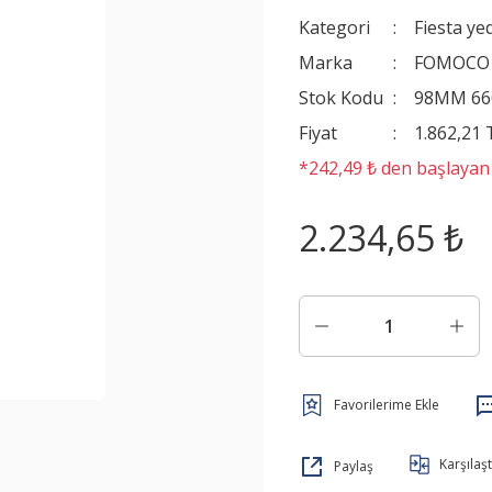
Kategori
Fiesta ye
Marka
FOMOCO
Stok Kodu
98MM 66
Fiyat
1.862,21
*242,49 ₺ den başlayan t
2.234,65 ₺
Karşılaşt
Paylaş