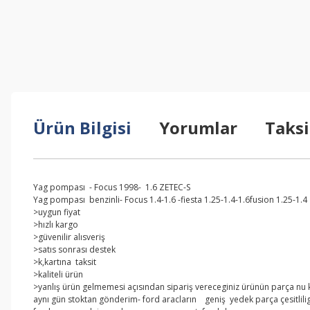
Ürün Bilgisi
Yorumlar
Taksi
Yag pompası - Focus 1998- 1.6 ZETEC-S
Yag pompası benzinli- Focus 1.4-1.6 -fiesta 1.25-1.4-1.6fusion 1.25-1.4
>uygun fiyat
>hızlı kargo
>güvenilir alısveriş
>satıs sonrası destek
>k,kartına taksit
>kaliteli ürün
>yanlış ürün gelmemesi açısından sipariş vereceginiz ürünün parça nu kar
aynı gün stoktan gönderim- ford aracların geniş yedek parça çesitlilig