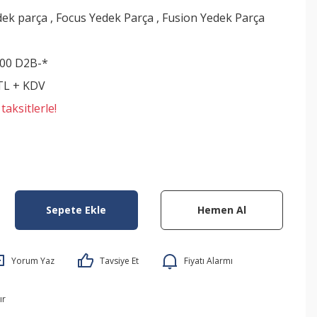
dek parça
,
Focus Yedek Parça
,
Fusion Yedek Parça
00 D2B-*
 TL + KDV
aksitlerle!
Sepete Ekle
Hemen Al
Yorum Yaz
Tavsiye Et
Fiyatı Alarmı
ır