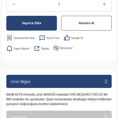
Sepete Ekle
Hemen Al
Yorum Yaz
Tavsiye Et
Karşılaştır
Fiyatı Alarmı
Paylaş
Ürün Bilgisi
98AB 9278 AA kodlu ürün MARGO markadır.YAĞ MÜŞÜRÜ FOCUS 98-
BM modeller ile uyumludur. Şase numarasıyla whatsapp iletişim hattından
parçanın doğruluğunu kontrol edebilirisiniz.
Yorumlar