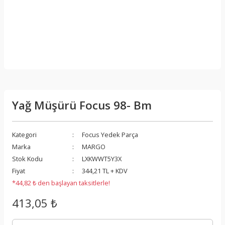
Yağ Müşürü Focus 98- Bm
Kategori
Focus Yedek Parça
Marka
MARGO
Stok Kodu
LXKWWT5Y3X
Fiyat
344,21 TL + KDV
*44,82 ₺ den başlayan taksitlerle!
413,05 ₺