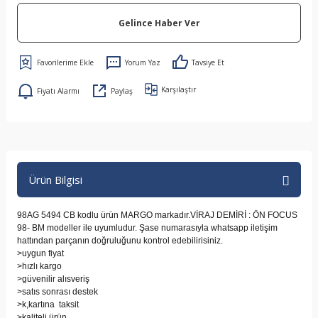
Gelince Haber Ver
Yorum Yaz
Tavsiye Et
Karşılaştır
Fiyatı Alarmı
Paylaş
Ürün Bilgisi
98AG 5494 CB kodlu ürün MARGO markadır.VİRAJ DEMİRİ : ÖN FOCUS
98- BM modeller ile uyumludur. Şase numarasıyla whatsapp iletişim
hattından parçanın doğruluğunu kontrol edebilirisiniz.
>uygun fiyat
>hızlı kargo
>güvenilir alısveriş
>satıs sonrası destek
>k,kartına taksit
>kaliteli ürün