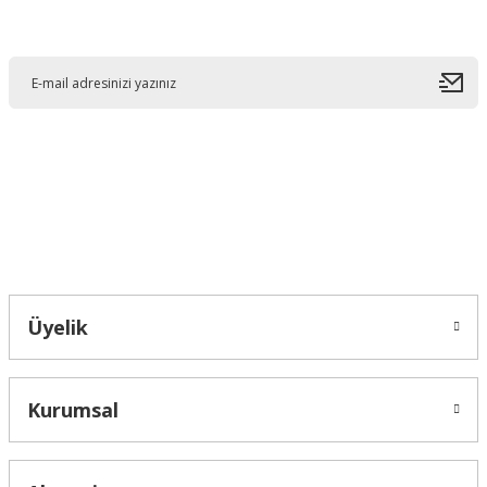
E-Bültene Kayıt Olun
Ürün resmi kalitesiz, bozuk veya görüntülenemiyor.
Ürün açıklamasında eksik bilgiler bulunuyor.
Ürün bilgilerinde hatalar bulunuyor.
Ürün fiyatı diğer sitelerden daha pahalı.
Bu ürüne benzer farklı alternatifler olmalı.
Bahçelievler mah 2088 Sk. NO 31 B Melikgazi/Kayseri "epartsford.com bir
Toprakçı Otomotiv kuruluşudur."
Gönder
Üyelik
Kurumsal