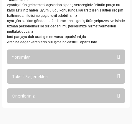
>yanlış ürün gelmemesi açısından sipariş vereceginiz ürünün parça nu
karşılastırınız halen uyumlulugu konusunda kararsız iseniz lutfen iletişim
hattımızdan iletişime geçip teyit edebilirsiniz
aynı gün stoktan gönderim- ford aracların geniş ürün yelpazesi ve işinde
uzman personelimiz ile siz degerli müşterilerimize hizmet vermekten
mutluluk duyarız
ford parçaya dair aradıgın ne varsa epartsford,da
Aracına deger verenlerin buluşma noktası!!!! eparts ford
Yorumlar
Taksit Seçenekleri
Bu ürüne ilk yorumu siz yapın!
Önerileriniz
Yorum Yaz
Bu ürünün fiyat bilgisi, resim, ürün açıklamalarında ve diğer
konularda yetersiz gördüğünüz noktaları öneri formunu
kullanarak tarafımıza iletebilirsiniz.
Görüş ve önerileriniz için teşekkür ederiz.