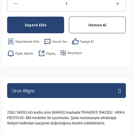
Sepete Ekle
Hemen Al
Yorum Yaz
Tavsiye Et
Karşılaştır
Fiyatı Alarmı
Paylaş
Ürün Bilgisi
2S61 5K653 AG kodlu ürün MARGO markadır.TRAVERS TAKOZU : ARKA
FIESTA 02- BM modeller ile uyumludur. Şase numarasıyla whatsapp
iletişim hattından parçanın doğruluğunu kontrol edebilirisiniz.