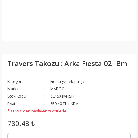
Travers Takozu : Arka Fıesta 02- Bm
Kategori
Fiesta yedek parça
Marka
MARGO
Stok Kodu
ZE15XTMKSH
Fiyat
650,40 TL + KDV
*84,69 ₺ den başlayan taksitlerle!
780,48 ₺