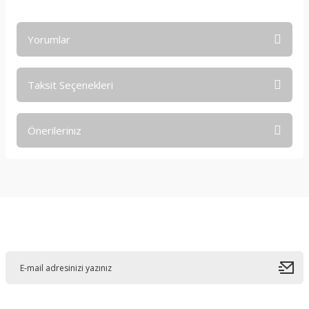
Yorumlar
Taksit Seçenekleri
Bu ürüne ilk yorumu siz yapın!
Önerileriniz
Yorum Yaz
Bu ürünün fiyat bilgisi, resim, ürün açıklamalarında ve diğer
konularda yetersiz gördüğünüz noktaları öneri formunu
kullanarak tarafımıza iletebilirsiniz.
Görüş ve önerileriniz için teşekkür ederiz.
E-Bültene Kayıt Olun
Ürün resmi kalitesiz, bozuk veya görüntülenemiyor.
Ürün açıklamasında eksik bilgiler bulunuyor.
Ürün bilgilerinde hatalar bulunuyor.
Ürün fiyatı diğer sitelerden daha pahalı.