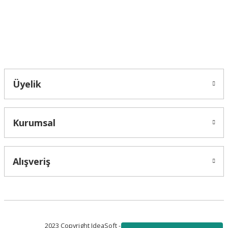
Bu ürüne benzer farklı alternatifler olmalı.
Bahçelievler mah 2088 Sk. NO 31 B Melikgazi/Kayseri "epartsford.com bir
Toprakçı Otomotiv kuruluşudur."
Gönder
Üyelik
Kurumsal
Alışveriş
2023 Copyright IdeaSoft - Tüm Hakları Saklıdır.