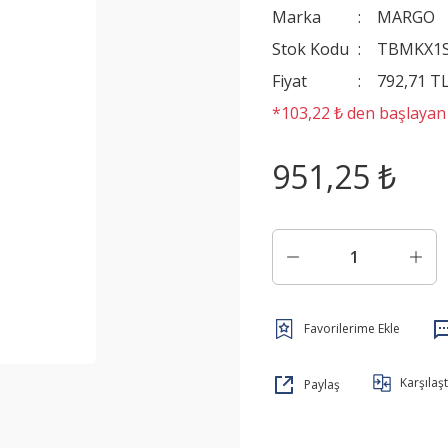
Marka
MARGO
Stok Kodu
TBMKX1
Fiyat
792,71 T
*103,22 ₺ den başlayan t
951,25 ₺
Karşılaşt
Paylaş