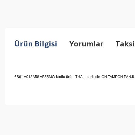
Ürün Bilgisi
Yorumlar
Taksi
6S61 A018A58 AB55MW kodlu ürün İTHAL markadır. ON TAMPON PANJUR FIE
Bu ürünün fiyat bilgisi, resim, ürün açıklamalarında ve diğer konul
Görüş ve önerileriniz için teşekkür ederiz.
Ürün resmi kalitesiz, bozuk veya görüntülenemiyor.
Ürün açıklamasında eksik bilgiler bulunuyor.