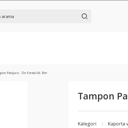
on Panjuru : Ön Fıesta 06- Bm
Tampon Pan
Kategori
Kaporta 