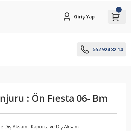
Giriş Yap
552 924 82 14
juru : Ön Fıesta 06- Bm
ve Dış Aksam
,
Kaporta ve Dış Aksam