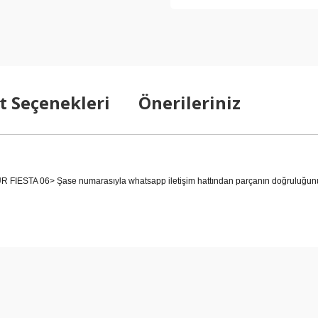
t Seçenekleri
Önerileriniz
STA 06> Şase numarasıyla whatsapp iletişim hattından parçanın doğruluğunu ko
arda yetersiz gördüğünüz noktaları öneri formunu kullanarak tarafımıza ilet
Bu ürüne ilk yorumu siz yapın!
Yorum Yaz