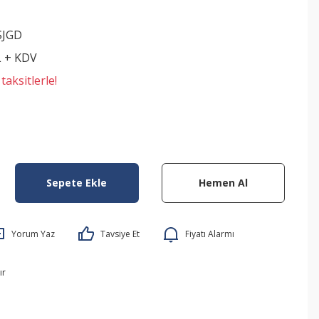
SJGD
L + KDV
aksitlerle!
Sepete Ekle
Hemen Al
Yorum Yaz
Tavsiye Et
Fiyatı Alarmı
ır